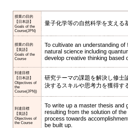
授業の目的
【日本語】
量子化学等の自然科学を支える
Goals of the
Course(JPN)
To cultivate an understanding o
授業の目的
【英語】
natural science including quant
Goals of the
develop creative thinking based o
Course
到達目標
研究テーマの課題を解決し修士
【日本語】
Objectives of
決するスキルや思考力を獲得す
the
Course(JPN))
To write up a master thesis and 
到達目標
resulting from the solution of th
【英語】
process towards accomplishment, s
Objectives of
the Course
be built up.