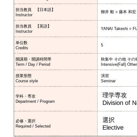
担当教員 【日本語】
柳井 毅 ○ 藤本 和宏
Instructor
担当教員 【英語】
YANAI Takeshi ○ F
Instructor
単位数
5
Credits
開講期・開講時間帯
秋集中 その他 その
Term / Day / Period
Intensive(Fall) Othe
授業形態
演習
Course style
Seminar
理学専攻
学科・専攻
Department / Program
Division of 
選択
必修・選択
Required / Selected
Elective