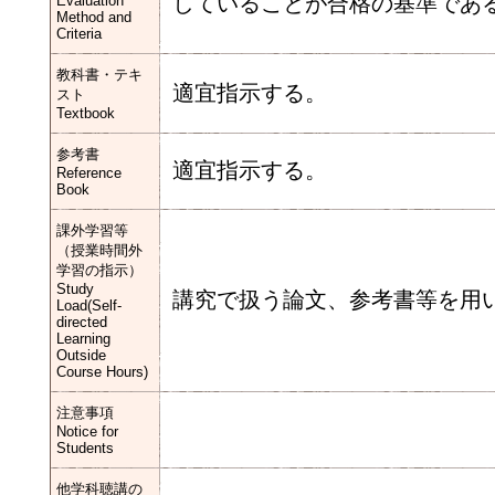
していることが合格の基準であ
Evaluation
Method and
Criteria
教科書・テキ
適宜指示する。
スト
Textbook
参考書
適宜指示する。
Reference
Book
課外学習等
（授業時間外
学習の指示）
Study
講究で扱う論文、参考書等を用
Load(Self-
directed
Learning
Outside
Course Hours)
注意事項
Notice for
Students
他学科聴講の