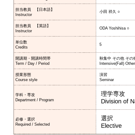
担当教員 【日本語】
小田 祥久 ○
Instructor
担当教員 【英語】
ODA Yoshihisa ○
Instructor
単位数
5
Credits
開講期・開講時間帯
秋集中 その他 その
Term / Day / Period
Intensive(Fall) Othe
授業形態
演習
Course style
Seminar
理学専攻
学科・専攻
Department / Program
Division of 
選択
必修・選択
Required / Selected
Elective