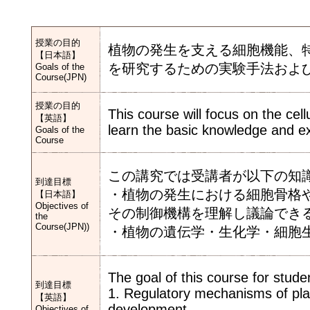
授業の目的
植物の発生を支える細胞機能、
【日本語】
を研究するための実験手法およ
Goals of the
Course(JPN)
授業の目的
This course will focus on the cel
【英語】
learn the basic knowledge and ex
Goals of the
Course
この講究では受講者が以下の知
到達目標
・植物の発生における細胞骨格
【日本語】
Objectives of
その制御機構を理解し議論でき
the
Course(JPN))
・植物の遺伝学・生化学・細胞
The goal of this course for stud
到達目標
1. Regulatory mechanisms of plan
【英語】
development.
Objectives of