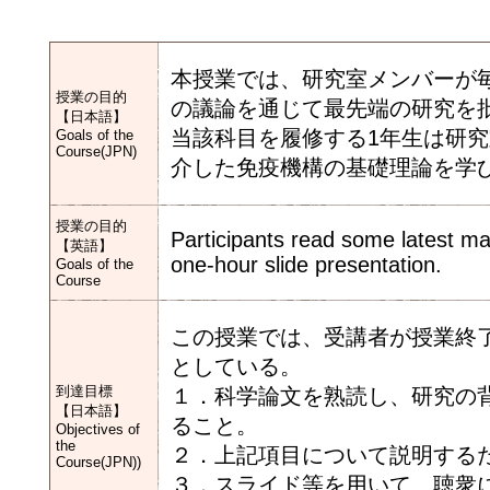
本授業では、研究室メンバーが
授業の目的
の議論を通じて最先端の研究を
【日本語】
当該科目を履修する1年生は研
Goals of the
Course(JPN)
介した免疫機構の基礎理論を学
授業の目的
Participants read some latest ma
【英語】
one-hour slide presentation.
Goals of the
Course
この授業では、受講者が授業終
としている。
到達目標
１．科学論文を熟読し、研究の
【日本語】
ること。
Objectives of
the
２．上記項目について説明する
Course(JPN))
３．スライド等を用いて、聴衆