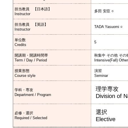
担当教員 【日本語】
多田 安臣 ○
Instructor
担当教員 【英語】
TADA Yasuomi ○
Instructor
単位数
5
Credits
開講期・開講時間帯
秋集中 その他 その
Term / Day / Period
Intensive(Fall) Othe
授業形態
演習
Course style
Seminar
理学専攻
学科・専攻
Department / Program
Division of 
選択
必修・選択
Required / Selected
Elective