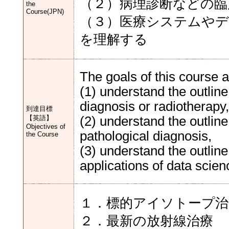
（２）病理診断などの臨
the
Course(JPN)
（３）医療システムや
を理解する
The goals of this course a
(1) understand the outline
diagnosis or radiotherapy,
到達目標
【英語】
(2) understand the outlin
Objectives of
pathological diagnosis,
the Course
(3) understand the outlin
applications of data scien
１．標的アイソトープ治
２．最新の放射線治療