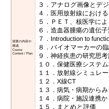
３．アナログ画像とデ
４．医用放射線における
５．ＰＥＴ、核医学によ
６．造血器腫瘍の遺伝子
７．Introduction to functi
授業の内容や
構成
８．バイオマーカーの臨
Course
Content / Plan
９．神経疾患の研究思考
１０．保健医療システム概
１１．放射線シミュレー
１２．X線CT
１３．病気・病期からみ
１４．病院・施設連携か
１５．まとめと評価