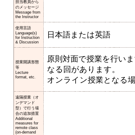
担当教員から
のメッセージ
Message from
the Instructor
使用言語
日本語または英語
Language(s)
for Instruction
& Discussion
原則対面で授業を行い
授業開講形態
等
なる回があります。
Lecture
format, etc.
オンライン授業となる場
遠隔授業（オ
ンデマンド
型）で行う場
合の追加措置
Additional
measures for
remote class
(on-demand