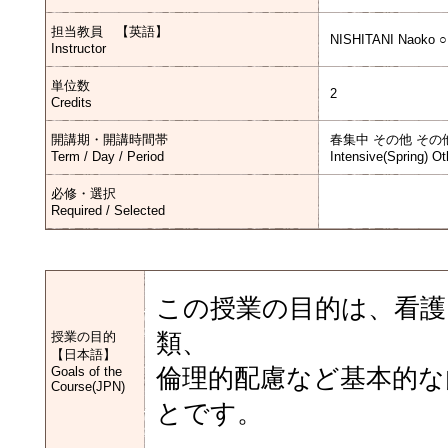
担当教員 【英語】
NISHITANI Naoko 
Instructor
単位数
2
Credits
開講期・開講時間帯
春集中 その他 その
Term / Day / Period
Intensive(Spring) Ot
必修・選択
Required / Selected
この授業の目的は、看護
授業の目的
類、
【日本語】
Goals of the
倫理的配慮など基本的な
Course(JPN)
とです。