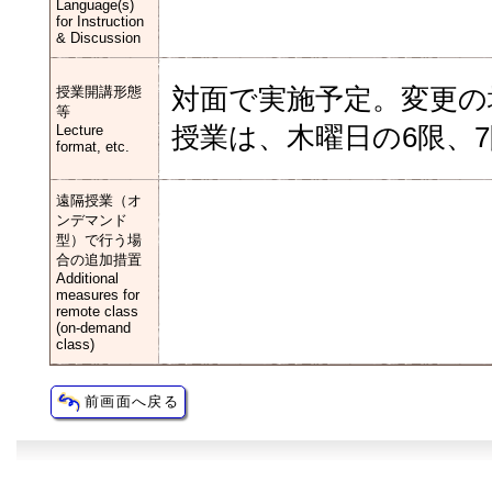
Language(s)
for Instruction
& Discussion
授業開講形態
対面で実施予定。変更の
等
Lecture
授業は、木曜日の6限、
format, etc.
遠隔授業（オ
ンデマンド
型）で行う場
合の追加措置
Additional
measures for
remote class
(on-demand
class)