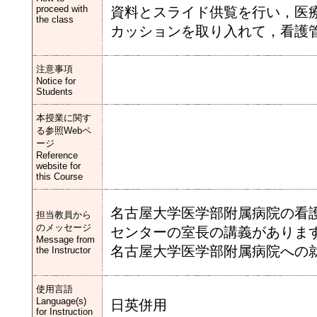
proceed with
資料とスライド供覧を行い，医
the class
カッションを取り入れて，看護
注意事項
Notice for
Students
本授業に関す
る参照Webペ
ージ
Reference
website for
this Course
名古屋大学医学部附属病院の看
担当教員から
のメッセージ
センターの室長の講義がありま
Message from
名古屋大学医学部附属病院への
the Instructor
使用言語
Language(s)
日英併用
for Instruction