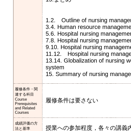
1.2. Outline of nursing manag
3.4. Human resource managemen
5.6. Hospital nursing manageme
7.8. Hospital nursing manageme
9.10. Hospital nursing managem
11.12. Hospital nursing manag
13.14. Globalization of nursing w
system
15. Summary of nursing manag
履修条件・関
連する科目
Course
履修条件は要さない
Prerequisites
and Related
Courses
成績評価の方
授業への参加程度，各々の講義
法と基準