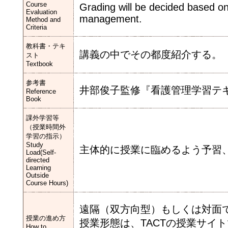
Course
Grading will be decided based on
Evaluation
management.
Method and
Criteria
教科書・テキ
講義の中でその都度紹介する。
スト
Textbook
参考書
井部俊子監修『看護管理学習テキ
Reference
Book
課外学習等
（授業時間外
学習の指示）
Study
主体的に授業に臨めるよう予習
Load(Self-
directed
Learning
Outside
Course Hours)
遠隔（双方向型）もしくは対面
授業の進め方
授業形態は、TACTの授業サイ
How to