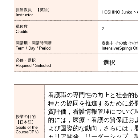
担当教員 【英語】
HOSHINO Junko ○ 
Instructor
単位数
2
Credits
開講期・開講時間帯
春集中 その他 その
Term / Day / Period
Intensive(Spring) Ot
必修・選択
選択
Required / Selected
看護職の専門性の向上と社会的
種との協同を推進するために必
質評価，看護情報管理について
授業の目的
的には，医療・看護の質保証お
【日本語】
よび国際的な動向，さらには，
Goals of the
Course(JPN)
ャリア開発，リーダーシップ，