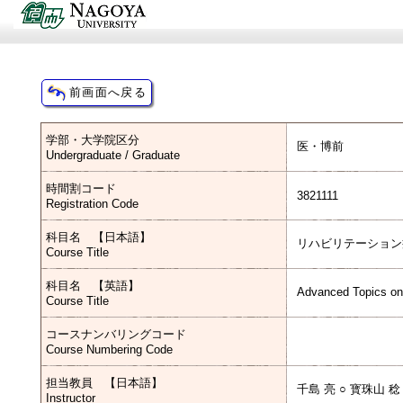
学部・大学院区分
医・博前
Undergraduate / Graduate
時間割コード
3821111
Registration Code
科目名 【日本語】
リハビリテーション
Course Title
科目名 【英語】
Advanced Topics on
Course Title
コースナンバリングコード
Course Numbering Code
担当教員 【日本語】
千島 亮 ○ 寳珠山 
Instructor