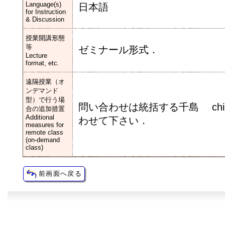
Language(s)
日本語
for Instruction
& Discussion
授業開講形態
等
ゼミナール形式．
Lecture
format, etc.
遠隔授業（オ
ンデマンド
型）で行う場
問い合わせは統括する千島 chishima.
合の追加措置
Additional
わせて下さい．
measures for
remote class
(on-demand
class)