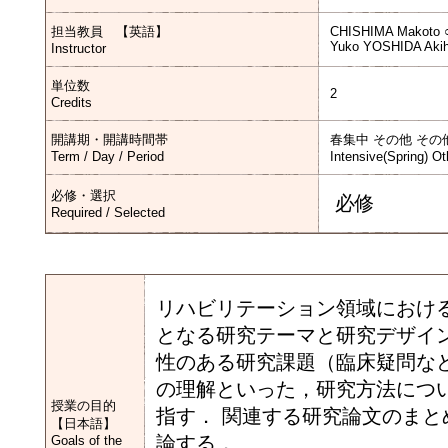
担当教員 【英語】
CHISHIMA Makoto 
Yuko YOSHIDA Akih
Instructor
単位数
2
Credits
開講期・開講時間帯
春集中 その他 その
Term / Day / Period
Intensive(Spring) Ot
必修・選択
必修
Required / Selected
リハビリテーション領域におけ
となる研究テーマと研究デザイ
性のある研究課題（臨床疑問な
の理解といった，研究方法につ
授業の目的
指す． 関連する研究論文のま
【日本語】
論する．
Goals of the