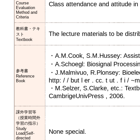
Course
Class attendance and attitude in
Evaluation
Method and
Criteria
教科書・テキ
The lecture materials to be distri
スト
Textbook
・A.M.Cook, S.M.Hussey: Assist
・A.Schoegl: Biosignal Processing
参考書
・J.Malmivuo, R.Plonsey: Bioele
Reference
http: / / but l er . cc. t ut . f i
Book
・M.Selzer, S.Clarke, etc.: Textb
CambrigeUnivPress , 2006.
課外学習等
（授業時間外
学習の指示）
Study
None special.
Load(Self-
directed