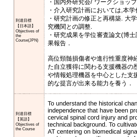
・国内外研究会/ ワークショッ
・介入研究計画においては,本
・研究計画の修正と再構築. 大
到達目標
究機関との調整.
【日本語】
Objectives of
・研究成果を学位審査論文(博士論
the
Course(JPN)
果報告．
高位頸髄損傷者や進行性重度神
た自立獲得に関わる支援機器の
や情報処理機器を中心とした支援
的な提言が出来る能力を養う．
To understand the historical chan
independence that have been prom
到達目標
cervical spinal cord injury and 
【英語】
technical background. To cultivate
Objectives of
the Course
AT centering on biomedical signa