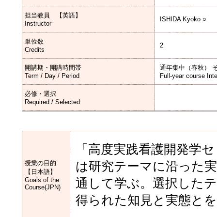
担当教員 【英語】
ISHIDA Kyoko ○
Instructor
単位数
2
Credits
開講期・開講時間帯
通年集中（春秋） 
Term / Day / Period
Full-year course Int
必修・選択
Required / Selected
「高度実践看護開発学セ
授業の目的
は研究テーマに沿った実
【日本語】
Goals of the
通して学ぶ。選択したテ
Course(JPN)
得られた知見と実態と