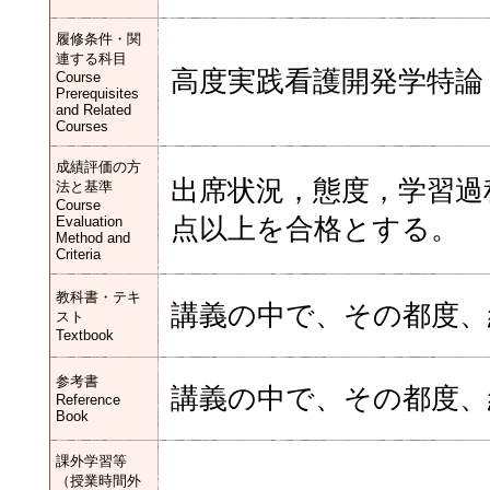
履修条件・関
連する科目
高度実践看護開発学特
Course
Prerequisites
and Related
Courses
成績評価の方
出席状況，態度，学習過
法と基準
Course
Evaluation
点以上を合格とする。
Method and
Criteria
教科書・テキ
講義の中で、その都度
スト
Textbook
参考書
講義の中で、その都度、
Reference
Book
課外学習等
（授業時間外