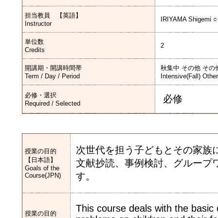
担当教員 【英語】
IRIYAMA Shigemi ○
Instructor
単位数
2
Credits
開講期・開講時間帯
秋集中 その他 その
Term / Day / Period
Intensive(Fall) Othe
必修・選択
必修
Required / Selected
次世代を担う子どもとその家族
授業の目的
【日本語】
文献抄読、事例検討、グループ
Goals of the
す。
Course(JPN)
This course deals with the basic 
授業の目的