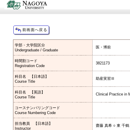
学部・大学院区分
医・博前
Undergraduate / Graduate
時間割コード
3821173
Registration Code
科目名 【日本語】
助産実習Ⅲ
Course Title
科目名 【英語】
Clinical Practice in
Course Title
コースナンバリングコード
Course Numbering Code
担当教員 【日本語】
齋藤 真希 ○ 東 千鶴
Instructor