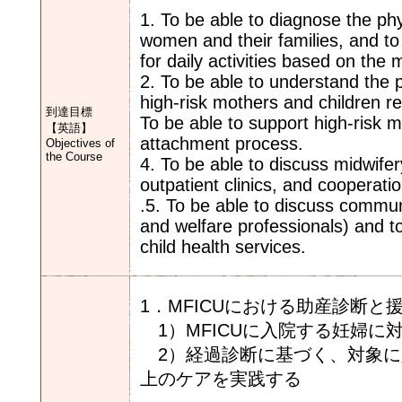
1. To be able to diagnose the phy
women and their families, and to
for daily activities based on the 
2. To be able to understand the
high-risk mothers and children 
到達目標
To be able to support high-risk m
【英語】
attachment process.
Objectives of
the Course
4. To be able to discuss midwif
outpatient clinics, and cooperati
.5. To be able to discuss communi
and welfare professionals) and 
child health services.
1．MFICUにおける助産診断と
1）MFICUに入院する妊婦に
2）経過診断に基づく、対象に
上のケアを実践する