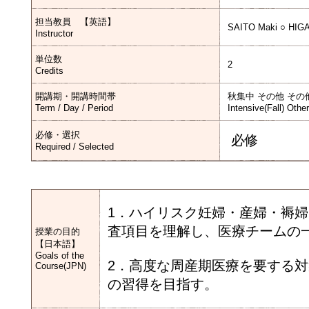
担当教員 【英語】
SAITO Maki ○ HIGA
Instructor
単位数
2
Credits
開講期・開講時間帯
秋集中 その他 その
Term / Day / Period
Intensive(Fall) Othe
必修・選択
必修
Required / Selected
1．ハイリスク妊婦・産婦・褥
査項目を理解し、医療チームの
授業の目的
【日本語】
Goals of the
2．高度な周産期医療を要する
Course(JPN)
の習得を目指す。