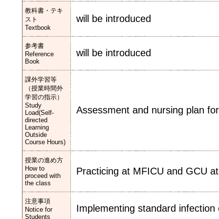
教科書・テキ
will be introduced
スト
Textbook
参考書
will be introduced
Reference
Book
課外学習等
（授業時間外
学習の指示）
Study
Assessment and nursing plan for 
Load(Self-
directed
Learning
Outside
Course Hours)
授業の進め方
How to
Practicing at MFICU and GCU at 
proceed with
the class
注意事項
Implementing standard infection
Notice for
Students