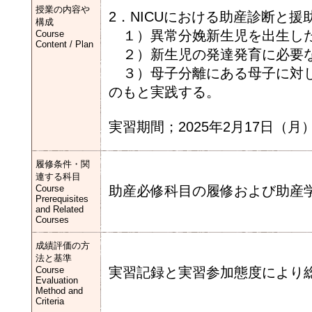
授業の内容や
2．NICUにおける助産診断と援
構成
１）異常分娩新生児を出生した
Course
Content / Plan
２）新生児の発達発育に必要な
３）母子分離にある母子に対し
のもと実践する。
実習期間；2025年2月17日（
履修条件・関
連する科目
Course
助産必修科目の履修および助産学実
Prerequisites
and Related
Courses
成績評価の方
法と基準
Course
実習記録と実習参加態度により
Evaluation
Method and
Criteria