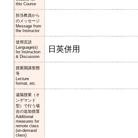
this Course
担当教員から
のメッセージ
Message from
the Instructor
使用言語
日英併用
Language(s)
for Instruction
& Discussion
授業開講形態
等
Lecture
format, etc.
遠隔授業（オ
ンデマンド
型）で行う場
合の追加措置
Additional
measures for
remote class
(on-demand
class)