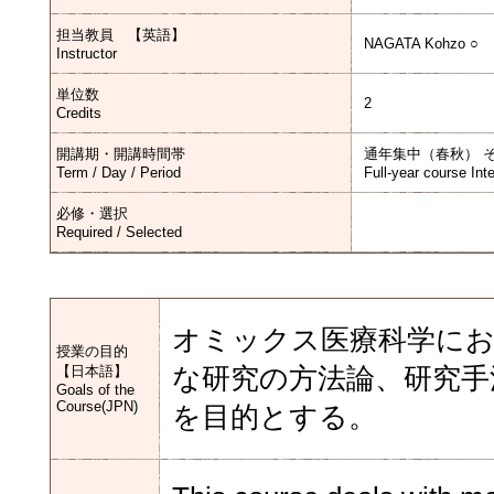
担当教員 【英語】
NAGATA Kohzo ○
Instructor
単位数
2
Credits
開講期・開講時間帯
通年集中（春秋） 
Term / Day / Period
Full-year course Int
必修・選択
Required / Selected
オミックス医療科学にお
授業の目的
【日本語】
な研究の方法論、研究手
Goals of the
Course(JPN)
を目的とする。