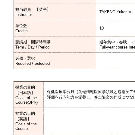
担当教員 【英語】
TAKENO Yukari ○
Instructor
単位数
10
Credits
開講期・開講時間帯
通年集中（春秋） 
Term / Day / Period
Full-year course Int
必修・選択
Required / Selected
授業の目的
保健医療学分野（先端情報医療学領域と包括ケア
【日本語】
評価を行う能力を涵養し、修士論文の作成につな
Goals of the
Course(JPN)
授業の目的
【英語】
Goals of the
Course