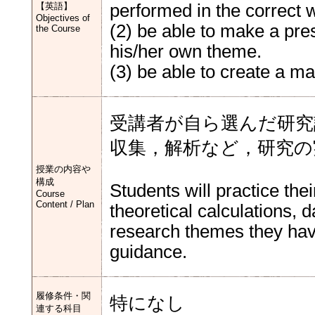
【英語】
performed in the correct 
Objectives of
(2) be able to make a pre
the Course
his/her own theme.
(3) be able to create a ma
受講者が自ら選んだ研究
収集，解析など，研究の
授業の内容や
構成
Students will practice the
Course
Content / Plan
theoretical calculations, d
research themes they have
guidance.
履修条件・関
特になし
連する科目