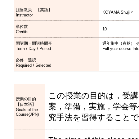
担当教員 【英語】
KOYAMA Shuji ○
Instructor
単位数
10
Credits
開講期・開講時間帯
通年集中（春秋） 
Term / Day / Period
Full-year course Int
必修・選択
Required / Selected
この授業の目的は，受講
授業の目的
【日本語】
案，準備，実施，学会等
Goals of the
Course(JPN)
究手法を習得すること