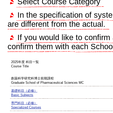
Select Course Category
In the specification of sy
are different from the actual.
If you would like to confir
confirm them with each Schoo
2025年度 科目一覧
Course Title
創薬科学研究科博士前期課程
Graduate School of Pharmaceutical Sciences MC
基礎科目（必修）
Basic Subjects
専門科目（必修）
Specialized Courses