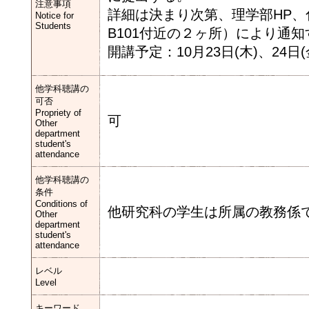
注意事項
詳細は決まり次第、理学部HP、
Notice for
Students
B101付近の２ヶ所）により通知
開講予定：10月23日(木)、24日(
他学科聴講の
可否
Propriety of
可
Other
department
student's
attendance
他学科聴講の
条件
Conditions of
他研究科の学生は所属の教務係
Other
department
student's
attendance
レベル
Level
キーワード