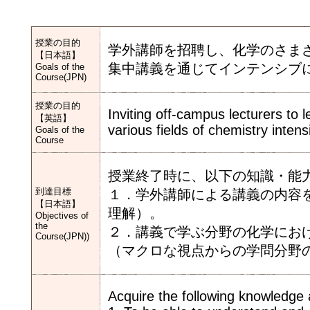
授業の目的
学外講師を招聘し、化学のさま
【日本語】
集中講義を通じてインテンシブ
Goals of the
Course(JPN)
授業の目的
Inviting off-campus lecturers to
【英語】
various fields of chemistry intens
Goals of the
Course
授業終了時に、以下の知識・能
到達目標
１．学外講師による講義の内容
【日本語】
理解）。
Objectives of
the
２．講義で学ぶ分野の化学にお
Course(JPN))
（マクロな視点からの学問分野
Acquire the following knowledge a