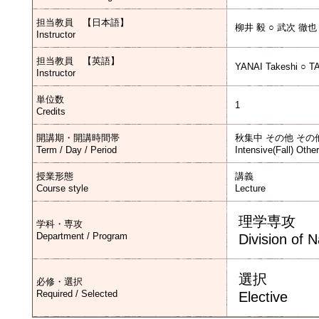
担当教員 【日本語】
柳井 毅 ○ 武次 徹也
Instructor
担当教員 【英語】
YANAI Takeshi ○ 
Instructor
単位数
1
Credits
開講期・開講時間帯
秋集中 その他 その
Term / Day / Period
Intensive(Fall) Othe
授業形態
講義
Course style
Lecture
理学専攻
学科・専攻
Department / Program
Division of 
選択
必修・選択
Required / Selected
Elective