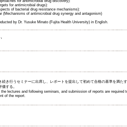
pproaches for antimicrobial drug discovery):
rgets for antimicrobial drugs):
spects of bacterial drug resistance mechanisms):
r (Mechanisms of antimicrobial drug synergy and antagonism)
nducted by Dr. Yusuke Minato (Fujita Health University) in English.
い
き続き行うセミナーに出席し、レポートを提出して初めて合格の基準を満た
評価する。
the lectures and following seminars, and submission of reports are required t
t of the report.