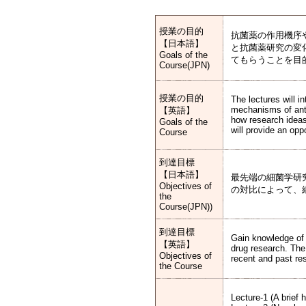
授業の目的
抗菌薬の作用機序
【日本語】
と抗菌薬研究の変
Goals of the
てもらうことを目
Course(JPN)
授業の目的
The lectures will 
mechanisms of anti
【英語】
how research ideas
Goals of the
will provide an opp
Course
到達目標
【日本語】
最先端の細菌学研
Objectives of
の対比によって、
the
Course(JPN))
到達目標
Gain knowledge of s
【英語】
drug research. The
Objectives of
recent and past re
the Course
Lecture-1 (A brief 