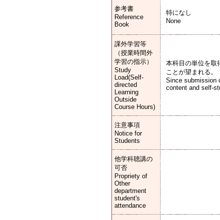
参考書
特になし
Reference
None
Book
課外学習等
（授業時間外
学習の指示）
本科目の単位を取
Study
ことが望まれる。
Load(Self-
Since submission of
directed
content and self-st
Learning
Outside
Course Hours)
注意事項
Notice for
Students
他学科聴講の
可否
Propriety of
Other
department
student's
attendance