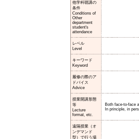
他学科聴講の
条件
Conditions of
Other
department
student's
attendance
レベル
Level
キーワード
Keyword
履修の際のア
ドバイス
Advice
授業開講形態
Both face-to-face a
等
In principle, in pe
Lecture
format, etc.
遠隔授業（オ
ンデマンド
型）で行う場