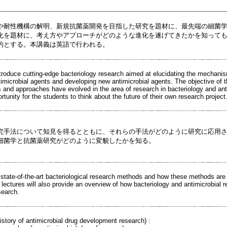
や耐性機構の解明、新規抗菌薬開発を目指した研究を題材に、最先端の細菌
化を題材に、考え方やアプローチがどのような進化を遂げてきたかを知って
的とする。本講義は英語で行われる。
introduce cutting-edge bacteriology research aimed at elucidating the mechani
microbial agents and developing new antimicrobial agents. The objective of th
 and approaches have evolved in the area of research in bacteriology and antim
ortunity for the students to think about the future of their own research project.
究手法について知見を得るとともに、それらの手法がどのように研究に応用
細菌学と抗菌薬研究がどのように変貌したかを知る。
tate-of-the-art bacteriological research methods and how these methods are ap
 lectures will also provide an overview of how bacteriology and antimicrobial
search.
history of antimicrobial drug development research) :