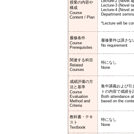
Lecture-2 (Novel a
授業の内容や
Lecture-3 (Novel ta
構成
Lecture-4 (Novel a
Course
Department semina
Content / Plan
*Lecture will be co
履修条件
履修要件は課さな
Course
No requirement
Prerequisites
関連する科目
特になし
Related
None
Courses
成績評価の方
集中講義および引
法と基準
トの内容で成績を
Course
Evaluation
Both attendance at 
Method and
based on the conten
Criteria
教科書・テキ
特になし
スト
None
Textbook