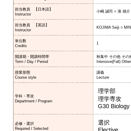
担当教員 【日本語】
小嶋 誠司 ○ 港 雄介
Instructor
担当教員 【英語】
KOJIMA Seiji ○ MI
Instructor
単位数
1
Credits
開講期・開講時間帯
秋集中 その他 その
Term / Day / Period
Intensive(Fall) Othe
授業形態
講義
Course style
Lecture
理学部
学科・専攻
理学専攻
Department / Program
G30 Biology
選択
必修・選択
Required / Selected
Elective