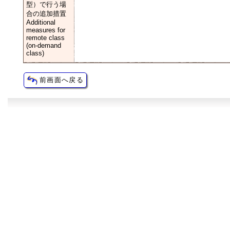
型）で行う場
合の追加措置
Additional
measures for
remote class
(on-demand
class)