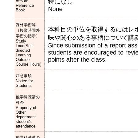
参考書
特になし
Reference
None
Book
課外学習等
本科目の単位を取得するにはレ
（授業時間外
学習の指示）
味や関心のある事柄について講
Study
Since submission of a report assi
Load(Self-
directed
students are encouraged to review
Learning
points after the class.
Outside
Course Hours)
注意事項
Notice for
Students
他学科聴講の
可否
Propriety of
Other
department
student's
attendance
他学科聴講の