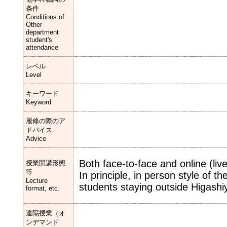
条件
Conditions of
Other
department
student's
attendance
レベル
Level
キーワード
Keyword
履修の際のア
ドバイス
Advice
Both face-to-face and online (liv
授業開講形態
等
In principle, in person style of th
Lecture
students staying outside Higas
format, etc.
遠隔授業（オ
ンデマンド