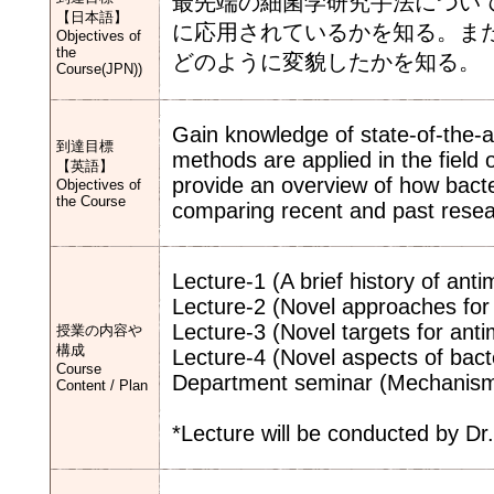
最先端の細菌学研究手法につい
【日本語】
に応用されているかを知る。ま
Objectives of
the
どのように変貌したかを知る。
Course(JPN))
Gain knowledge of state-of-the-
到達目標
methods are applied in the field o
【英語】
provide an overview of how bacte
Objectives of
the Course
comparing recent and past resea
Lecture-1 (A brief history of ant
Lecture-2 (Novel approaches for 
Lecture-3 (Novel targets for anti
授業の内容や
構成
Lecture-4 (Novel aspects of bact
Course
Department seminar (Mechanisms
Content / Plan
*Lecture will be conducted by Dr.