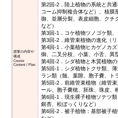
第2回-2．陸上植物の系統と共
コーム抑制複合体など）、核膜
御、並層分裂、表皮細胞、クチ
など）
第3回-1．コケ植物ツノゴケ類
第3回-2．維管束植物の進化（
第4回-1．小葉植物ヒカゲノカ
授業の内容や
御、二叉分枝、小葉、小舌、異
構成
第4回-2．シダ植物と木質植物
Course
Content / Plan
第5回-1．シダ植物トクサ類、
ラン類（髄、葉隙、胞子嚢、ト
第5回-2．前維管束植物（維管
ール、胞子嚢穂、胚珠、珠皮、
第6回-1．現生裸子植物ソテツ
銀杏、松ぼっくりなど）
第6回-2．被子植物：基部被子