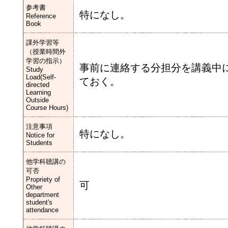
参考書
特になし。
Reference
Book
課外学習等
（授業時間外
学習の指示）
事前に連絡する分担分を講義中
Study
Load(Self-
ておく。
directed
Learning
Outside
Course Hours)
注意事項
特になし。
Notice for
Students
他学科聴講の
可否
Propriety of
可
Other
department
student's
attendance