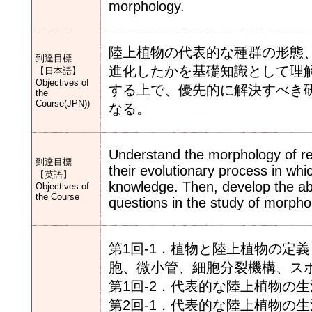
morphology.
陸上植物の代表的な種群の形態
到達目標
進化したかを基礎知識として理
【日本語】
Objectives of
する上で、優先的に解決すべき
the
Course(JPN))
なる。
Understand the morphology of rep
到達目標
their evolutionary process in wh
【英語】
knowledge. Then, develop the abili
Objectives of
the Course
questions in the study of morpho
第1回-1．植物と陸上植物の定
胞、微小管、細胞分裂機構、ス
第1回-2．代表的な陸上植物の
第2回-1．代表的な陸上植物の