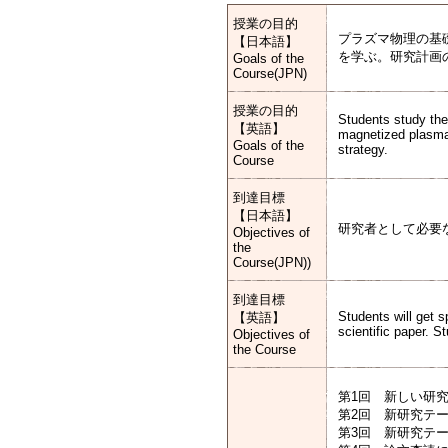
授業の目的
プラズマ物理の基
【日本語】
を学ぶ。研究計画
Goals of the
Course(JPN)
授業の目的
Students study th
【英語】
magnetized plasmas
Goals of the
strategy.
Course
到達目標
【日本語】
研究者として必要
Objectives of
the
Course(JPN))
到達目標
Students will get s
【英語】
scientific paper. St
Objectives of
the Course
第1回 新しい研
第2回 新研究テ
第3回 新研究テ