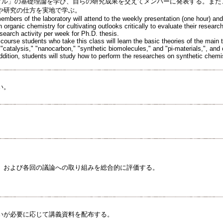
アル」の基礎理論を学び、自らの研究成果を交えてメンバーに発表する。また
や研究の仕方を実地で学ぶ。
members of the laboratory will attend to the weekly presentation (one hour) an
 organic chemistry for cultivating outlooks critically to evaluate their resea
esearch activity per week for Ph.D. thesis.
 course students who take this class will learn the basic theories of the main
"catalysis," "nanocarbon," "synthetic biomolecules," and "pi-materials,", and
addition, students will study how to perform the researches on synthetic chemi
い。
、および各回の議論への取り組みを総合的に評価する。
いが必要に応じて講義資料を配布する。