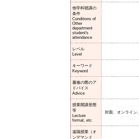
他学科聴講の
条件
Conditions of
Other
department
student's
attendance
レベル
Level
キーワード
Keyword
履修の際のア
ドバイス
Advice
授業開講形態
等
対面、オンライン
Lecture
format, etc.
遠隔授業（オ
ンデマンド