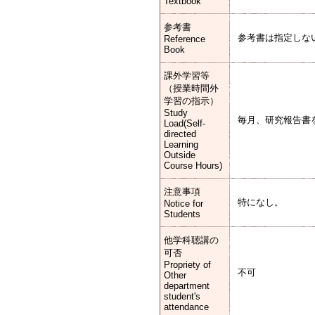
Textbook
参考書
参考書は指定しな
Reference
Book
課外学習等
（授業時間外
学習の指示）
Study
毎月、研究報告書
Load(Self-
directed
Learning
Outside
Course Hours)
注意事項
特になし。
Notice for
Students
他学科聴講の
可否
Propriety of
不可
Other
department
student's
attendance