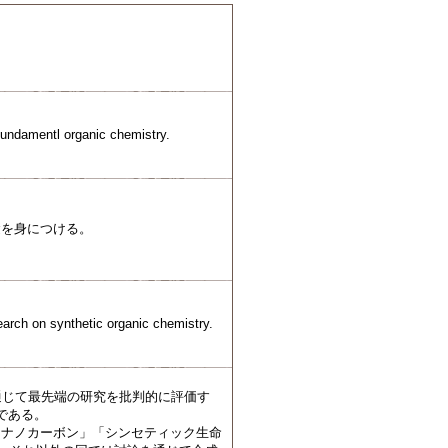
 fundamentl organic chemistry.
礎を身につける。
earch on synthetic organic chemistry.
通じて最先端の研究を批判的に評価す
である。
「ナノカーボン」「シンセティック生命