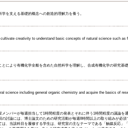
科学を支える基礎的概念への創造的理解力を養う。
 cultivate creativity to understand basic concepts of natural science such as
ことにより有機化学全般を含めた自然科学を理解し、合成有機化学の研究基
ral science including general organic chemistry and acquire the basics of res
室メンバーが毎週担当して1時間程度の発表とそれに伴う1時間程度の議論を
回の討論には、博士論文のための研究活動が毎週8時間以上の取り組みが必須
ては、当該科目を履修する学生は、研究室の主なテーマである「触媒反応」