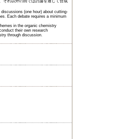
、それ以外の回では討論を通じて合成
d discussions (one hour) about cutting-
rches. Each debate requires a minimum
 themes in the organic chemistry
 conduct their own research
stry through discussion.