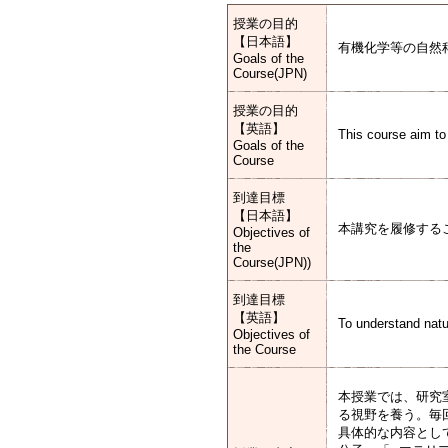
授業の目的
【日本語】
有機化学等の自然
Goals of the
Course(JPN)
授業の目的
【英語】
This course aim to
Goals of the
Course
到達目標
【日本語】
本講究を履修する
Objectives of
the
Course(JPN))
到達目標
【英語】
To understand natu
Objectives of
the Course
本授業では、研究
る視野を養う。毎
具体的な内容とし