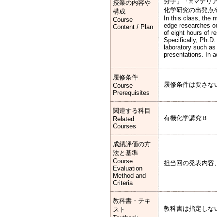
分子」「πマテリ
授業の内容や
化学研究の出発点
構成
In this class, the 
Course
edge researches on
Content / Plan
of eight hours of r
Specifically, Ph.D.
laboratory such as 
presentations. In 
履修条件
履修条件は要さな
Course
Prerequisites
関連する科目
有機化学講究Ｂ
Related
Courses
成績評価の方
法と基準
Course
担当回の発表内容
Evaluation
Method and
Criteria
教科書・テキ
教科書は指定しな
スト