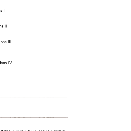
 I
s II
s III
ons IV