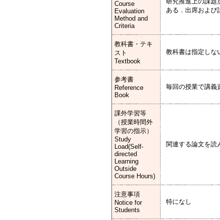
研究推進上の課題
Course
ある．出席および
Evaluation
Method and
Criteria
教科書・テキ
教科書は指定しな
スト
Textbook
参考書
毎回の授業で講義
Reference
Book
課外学習等
（授業時間外
学習の指示）
Study
関連する論文を読
Load(Self-
directed
Learning
Outside
Course Hours)
注意事項
特になし
Notice for
Students