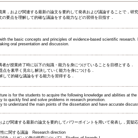
成果，および関連する最新の論文を要約して発表および議論することで，研
文の要点を理解して的確な議論をする能力などの習得を目指す．
with the basic concepts and principles of evidence-based scientific research.
making oral presentation and discussion.
講者が授業終了時に以下の知識・能力を身につけていることを目標とする．
の課題点を素早く見出し解決していく能力を身につける．
理解して的確な議論をする能力を習得する．
cture is for the students to acquire the following knowledge and abilities at the
ity to quickly find and solve problems in research promotion.
ity to understand the main points of the dissertation and have accurate discus
および関連する最新の論文を要約してパワーポイントを用いて発表し，質疑
関する議論 Research direction
：リガンド側の研究についてI Studies of ligands I