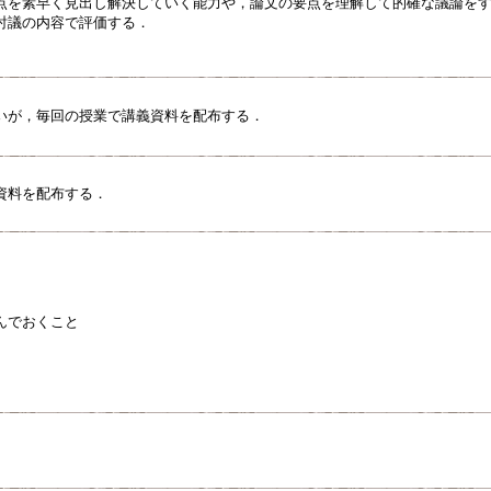
点を素早く見出し解決していく能力や，論文の要点を理解して的確な議論を
討議の内容で評価する．
いが，毎回の授業で講義資料を配布する．
資料を配布する．
んでおくこと