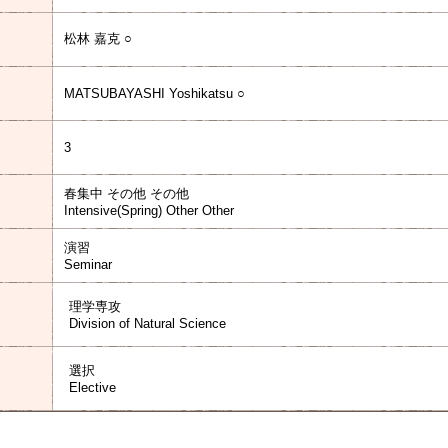
松林 嘉克 ○
MATSUBAYASHI Yoshikatsu ○
3
春集中 その他 その他
Intensive(Spring) Other Other
演習
Seminar
理学専攻
Division of Natural Science
選択
Elective