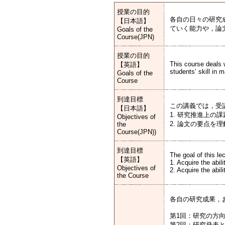
授業の目的
各自の日々の研究
【日本語】
ていく能力や，論
Goals of the
Course(JPN)
授業の目的
This course deals 
【英語】
students’ skill in 
Goals of the
Course
到達目標
この講義では，受
【日本語】
1. 研究推進上
Objectives of
2. 論文の要点を
the
Course(JPN))
到達目標
The goal of this le
【英語】
1. Acquire the abil
Objectives of
2. Acquire the abil
the Course
各自の研究成果，
第1回：研究の方向性に
第2回：研究発表と討論