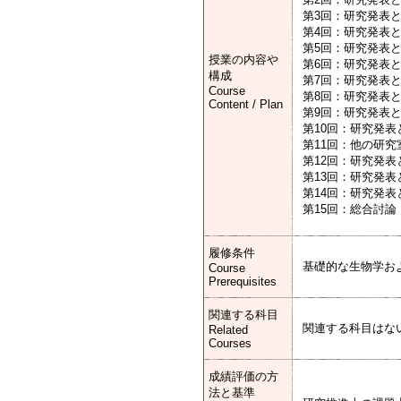
第3回：研究発表と討論
第4回：研究発表と討論：翻
第5回：研究発表と討論
授業の内容や
第6回：研究発表と討論：
構成
第7回：研究発表と討論：翻
Course
第8回：研究発表と討論：
Content / Plan
第9回：研究発表と討論：
第10回：研究発表と討論：翻
第11回：他の研究室
第12回：研究発表と討
第13回：研究発表と討
第14回：研究発表と討論：
第15回：総合討論 Di
履修条件
基礎的な生物学お
Course
Prerequisites
関連する科目
関連する科目はな
Related
Courses
成績評価の方
法と基準