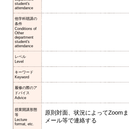
student's
attendance
他学科聴講の
条件
Conditions of
Other
department
student's
attendance
レベル
Level
キーワード
Keyword
履修の際のア
ドバイス
Advice
授業開講形態
原則対⾯、状況によってZoomま
等
メール等で連絡する
Lecture
format, etc.