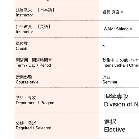
担当教員 【日本語】
岩見 真吾 ○
Instructor
担当教員 【英語】
IWAMI Shingo ○
Instructor
単位数
3
Credits
開講期・開講時間帯
秋集中 その他 その
Term / Day / Period
Intensive(Fall) Othe
授業形態
演習
Course style
Seminar
理学専攻
学科・専攻
Department / Program
Division of 
選択
必修・選択
Required / Selected
Elective