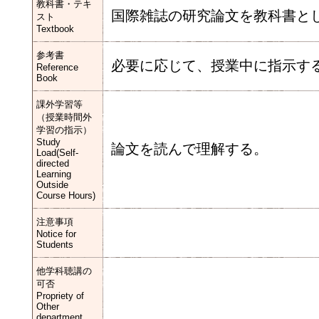
教科書・テキ
国際雑誌の研究論文を教科書と
スト
Textbook
参考書
必要に応じて、授業中に指示す
Reference
Book
課外学習等
（授業時間外
学習の指示）
Study
論文を読んで理解する。
Load(Self-
directed
Learning
Outside
Course Hours)
注意事項
Notice for
Students
他学科聴講の
可否
Propriety of
Other
department