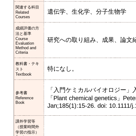
関連する科目
遺伝学、生化学、分子生物学
Related
Courses
成績評価の方
法と基準
Course
研究への取り組み、成果、論文
Evaluation
Method and
Criteria
教科書・テキ
特になし。
スト
Textbook
「入門ケミカルバイオロジー」
参考書
「Plant chemical genetics」Peter
Reference
Book
Jan;185(1):15-26. doi: 10.1111/
課外学習等
（授業時間外
学習の指示）