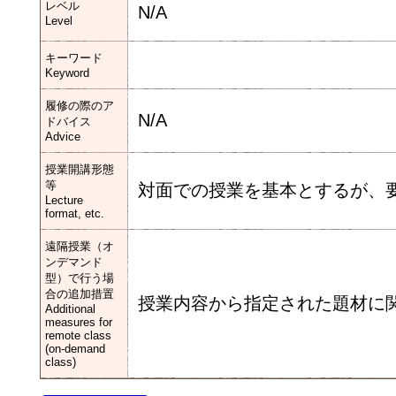
レベル
N/A
Level
キーワード
Keyword
履修の際のア
N/A
ドバイス
Advice
授業開講形態
等
対面での授業を基本とするが、
Lecture
format, etc.
遠隔授業（オ
ンデマンド
型）で行う場
合の追加措置
授業内容から指定された題材に
Additional
measures for
remote class
(on-demand
class)