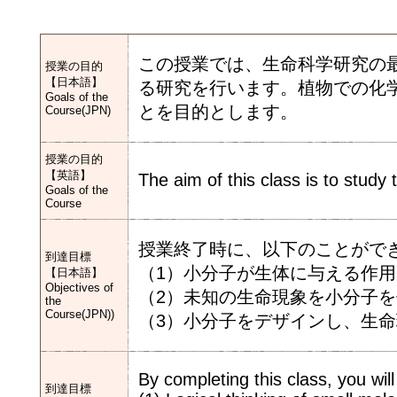
この授業では、生命科学研究の
授業の目的
【日本語】
る研究を行います。植物での化
Goals of the
とを目的とします。
Course(JPN)
授業の目的
【英語】
The aim of this class is to study 
Goals of the
Course
授業終了時に、以下のことがて
到達目標
（1）小分子が生体に与える作
【日本語】
Objectives of
（2）未知の生命現象を小分子
the
Course(JPN))
（3）小分子をデザインし、生
By completing this class, you will 
到達目標