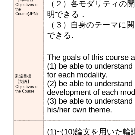
（２）各モダリティの
Objectives of
the
明できる．
Course(JPN)
（３）自身のテーマに関
できる.
The goals of this course a
(1) be able to understand
for each modality.
到達目標
【英語】
(2) be able to understand 
Objectives of
development of each moda
the Course
(3) be able to understand
his/her own theme.
(1)~(10)論文を用いた