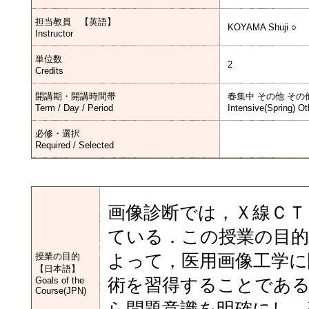
担当教員 【英語】
KOYAMA Shuji ○
Instructor
単位数
2
Credits
開講期・開講時間帯
春集中 その他 その
Term / Day / Period
Intensive(Spring) Ot
必修・選択
Required / Selected
画像診断では，Ｘ線ＣＴ
ている．この授業の目的
授業の目的
よって，医用画像工学に
【日本語】
Goals of the
術を習得することである
Course(JPN)