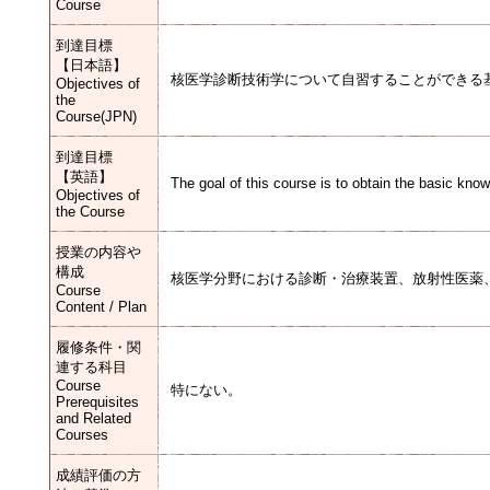
Course
到達目標
【日本語】
核医学診断技術学について自習することができる
Objectives of
the
Course(JPN)
到達目標
【英語】
The goal of this course is to obtain the basic kn
Objectives of
the Course
授業の内容や
構成
核医学分野における診断・治療装置、放射性医薬
Course
Content / Plan
履修条件・関
連する科目
Course
特にない。
Prerequisites
and Related
Courses
成績評価の方