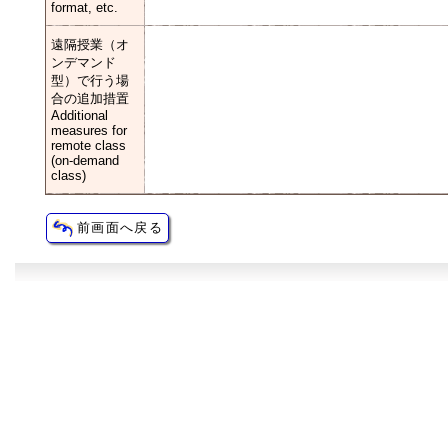
format, etc.
遠隔授業（オ
ンデマンド
型）で行う場
合の追加措置
Additional
measures for
remote class
(on-demand
class)