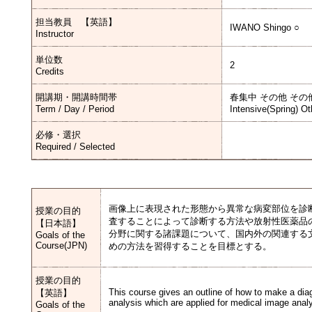
担当教員 【英語】
IWANO Shingo ○
Instructor
単位数
2
Credits
開講期・開講時間帯
春集中 その他 その
Term / Day / Period
Intensive(Spring) Ot
必修・選択
Required / Selected
画像上に表現された形態から異常な病変部位を診
授業の目的
査することによって診断する方法や放射性医薬品
【日本語】
分野に関する諸課題について、国内外の関連する
Goals of the
Course(JPN)
めの方法を習得することを目標とする。
授業の目的
This course gives an outline of how to make a dia
【英語】
analysis which are applied for medical image analy
Goals of the