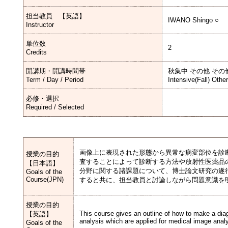
担当教員 【英語】
IWANO Shingo ○
Instructor
単位数
2
Credits
開講期・開講時間帯
秋集中 その他 その
Term / Day / Period
Intensive(Fall) Othe
必修・選択
Required / Selected
画像上に表現された形態から異常な病変部位を診
授業の目的
査することによって診断する方法や放射性医薬品
【日本語】
分野に関する諸課題について、博士論文研究の遂
Goals of the
Course(JPN)
すると共に、担当教員と討論しながら問題意識を
授業の目的
This course gives an outline of how to make a dia
【英語】
analysis which are applied for medical image analy
Goals of the