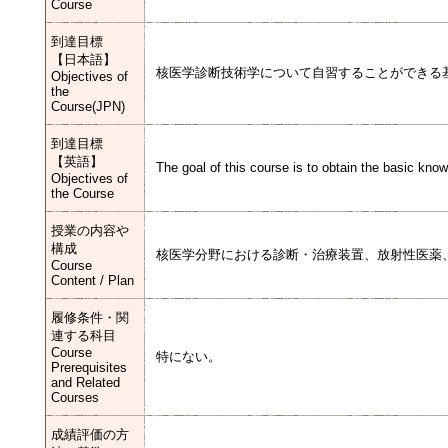
Course
到達目標
【日本語】
核医学診断技術学について自習することができる
Objectives of
the
Course(JPN)
到達目標
【英語】
The goal of this course is to obtain the basic kn
Objectives of
the Course
授業の内容や
構成
核医学分野における診断・治療装置、放射性医薬
Course
Content / Plan
履修条件・関
連する科目
Course
特にない。
Prerequisites
and Related
Courses
成績評価の方