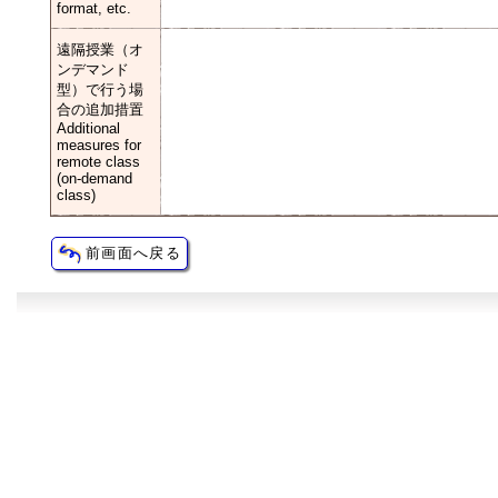
format, etc.
遠隔授業（オ
ンデマンド
型）で行う場
合の追加措置
Additional
measures for
remote class
(on-demand
class)