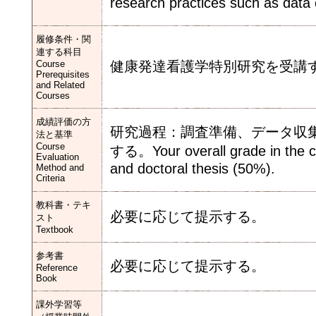
research practices such as data c
履修条件・関
連する科目
Course
健康発達看護学特別研究を受講
Prerequisites
and Related
Courses
成績評価の方
研究過程：調査準備、データ収集
法と基準
Course
する。Your overall grade in the cl
Evaluation
and doctoral thesis (50%).
Method and
Criteria
教科書・テキ
必要に応じて提示する。
スト
Textbook
参考書
必要に応じて提示する。
Reference
Book
課外学習等