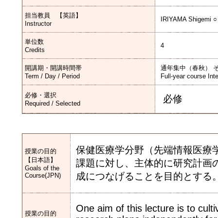
担当教員 【英語】
IRIYAMA Shigemi ○
Instructor
単位数
4
Credits
開講期・開講時間帯
通年集中（春秋） 
Term / Day / Period
Full-year course Int
必修・選択
必修
Required / Selected
保健医療学分野（先端情報医療
授業の目的
【日本語】
課題に対し、主体的に研究計画
Goals of the
成につなげることを目的とする
Course(JPN)
One aim of this lecture is to cult
授業の目的