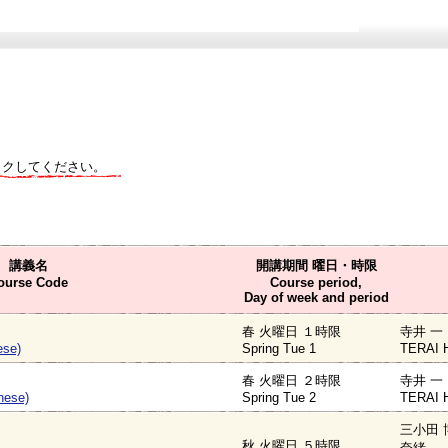
ックしてください。
講義名
開講期間 曜日・時限
ourse Code
Course period,
Day of week and period
春 火曜日 １時限
寺井 一 
ese)
Spring Tue 1
TERAI 
春 火曜日 ２時限
寺井 一 
nese)
Spring Tue 2
TERAI 
三小田 
秋 火曜日 ５時限
奈緒