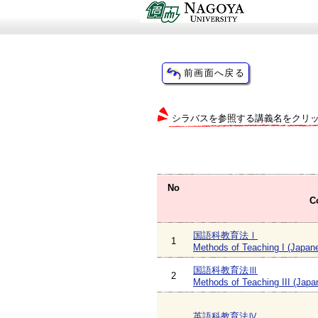
シラバスを参照する講義名をクリ
No
C
国語科教育法Ⅰ
1
Methods of Teaching I (Japan
国語科教育法Ⅲ
2
Methods of Teaching III (Japa
英語科教育法Ⅳ