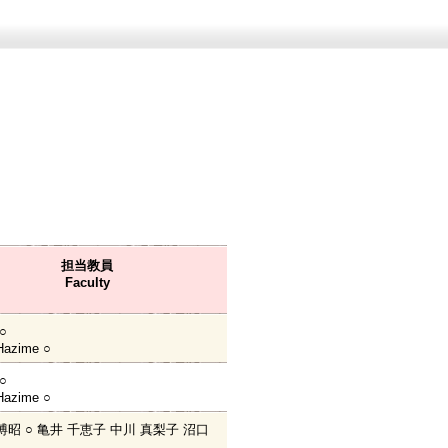
担当教員
Faculty
○
Hazime ○
○
Hazime ○
博昭 ○ 亀井 千恵子 中川 真梨子 沼口