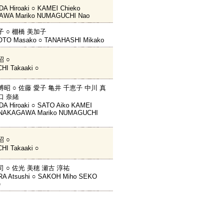
A Hiroaki ○ KAMEI Chieko
WA Mariko NUMAGUCHI Nao
子 ○ 棚橋 美加子
TO Masako ○ TANAHASHI Mikako
昭 ○
HI Takaaki ○
博昭 ○ 佐藤 愛子 亀井 千恵子 中川 真
口 奈緒
A Hiroaki ○ SATO Aiko KAMEI
 NAKAGAWA Mariko NUMAGUCHI
昭 ○
HI Takaaki ○
司 ○ 佐光 美穂 瀬古 淳祐
A Atsushi ○ SAKOH Miho SEKO
e