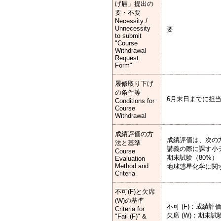
げ届」提出の
要・不要
Necessity /
Unnecessity
要
to submit
"Course
Withdrawal
Request
Form"
履修取り下げ
の条件等
6月末日までに担
Conditions for
Course
Withdrawal
成績評価の方
成績評価は、次の
法と基準
講義の際に課す小
Course
期末試験（80%）
Evaluation
Method and
地球惑星化学に関
Criteria
不可(F)と欠席
(W)の基準
不可 (F)：成績
Criteria for
欠席 (W)：期末
"Fail (F)" &