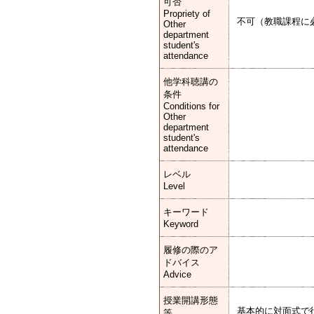
可否
Propriety of
不可（教職課程に
Other
department
student's
attendance
他学科聴講の
条件
Conditions for
Other
department
student's
attendance
レベル
Level
キーワード
Keyword
履修の際のア
ドバイス
Advice
授業開講形態
基本的に対面式で
等