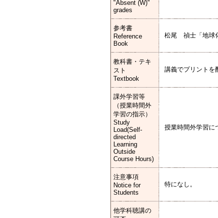
"Absent (W)"
grades
参考書
松尾 禎士「地球化学」
Reference
Book
教科書・テキ
講義でプリントを
スト
Textbook
課外学習等
（授業時間外
学習の指示）
Study
授業時間外学習に
Load(Self-
directed
Learning
Outside
Course Hours)
注意事項
特になし。
Notice for
Students
他学科聴講の