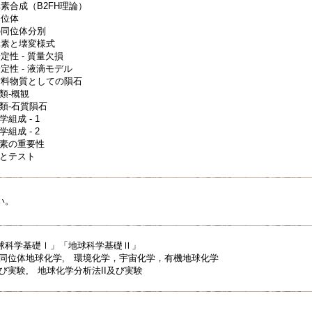
素合成（B2FH理論）
同位体
の同位体分別
元素と壊変様式
定性 - 質量欠損
定性 - 液滴モデル
材料物質としての隕石
類-概観
分類-石質隕石
組成 - 1
組成 - 2
炭素の重要性
括とテスト
い。
球科学基礎Ⅰ」「地球科学基礎Ⅱ」
 同位体地球化学, 環境化学，宇宙化学，有機地球化学
び実験, 地球化学分析法II及び実験