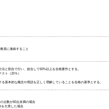
当教員に連絡すること
方法と割合で行い、総合して60%以上を合格要件とする。
テスト（20％）
する基本的な概念や用語を正しく理解していることを合格の基準とする。
評価の点数が60点未満の場合
試験を欠席した場合