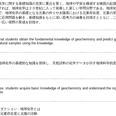
化学に関する基礎知識の充実に重点を置く。地球や宇宙を構成する物質の起
すれば、地球化学は２０世紀に入って発展した新しい学問分野である。地球
で、地球化学の基礎となる元素の作りや太陽系における元素存在度、元素の
に応用問題を解き，基礎知識をもとに深い思考力の涵養を目指すとともに，
い広い視野の育成を目指す。
hat students obtain the fundamental knowledge of geochemistry and predict g
atural samples using the knowledge.
地球化学の基礎的な知識を習得し、天然試料の化学データが示す地球科学的
rse, students acquire basic knowledge of geochemistry and understand the sig
es.
ダクション - 地球化学とは
の元素存在度と太陽の活動