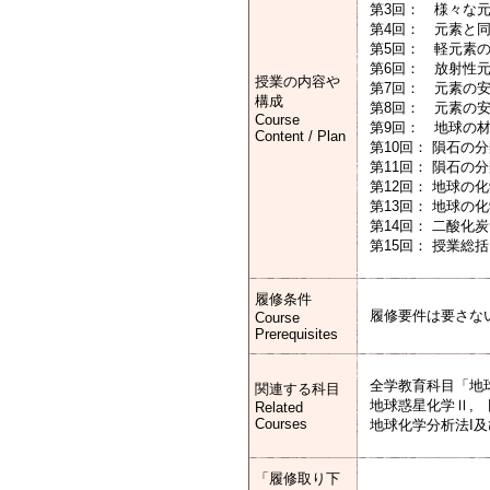
第3回： 様々な元
第4回： 元素と
第5回： 軽元素
第6回： 放射性
授業の内容や
第7回： 元素の安
構成
第8回： 元素の安
Course
第9回： 地球の
Content / Plan
第10回： 隕石の分
第11回： 隕石の
第12回： 地球の化学
第13回： 地球の化学
第14回： 二酸化
第15回： 授業総
履修条件
履修要件は要さな
Course
Prerequisites
全学教育科目「地
関連する科目
地球惑星化学Ⅱ,
Related
Courses
地球化学分析法I及
「履修取り下