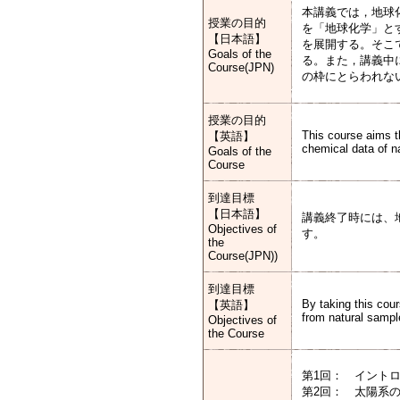
本講義では，地球
授業の目的
を「地球化学」と
【日本語】
を展開する。そこ
Goals of the
る。また，講義中
Course(JPN)
の枠にとらわれな
授業の目的
This course aims t
【英語】
chemical data of n
Goals of the
Course
到達目標
【日本語】
講義終了時には、
Objectives of
す。
the
Course(JPN))
到達目標
By taking this cou
【英語】
from natural sampl
Objectives of
the Course
第1回： イントロ
第2回： 太陽系