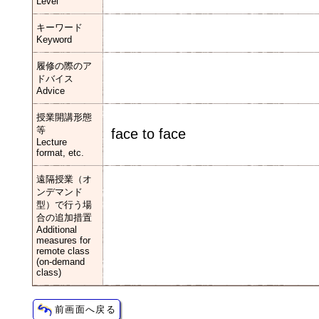
Level
キーワード
Keyword
履修の際のア
ドバイス
Advice
授業開講形態
等
face to face
Lecture
format, etc.
遠隔授業（オ
ンデマンド
型）で行う場
合の追加措置
Additional
measures for
remote class
(on-demand
class)