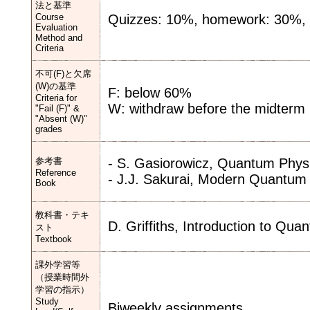
法と基準
Course
Quizzes: 10%, homework: 30%,
Evaluation
Method and
Criteria
不可(F)と欠席
(W)の基準
F: below 60%
Criteria for
W: withdraw before the midterm
"Fail (F)" &
"Absent (W)"
grades
参考書
- S. Gasiorowicz, Quantum Physi
Reference
- J.J. Sakurai, Modern Quantum
Book
教科書・テキ
D. Griffiths, Introduction to Q
スト
Textbook
課外学習等
（授業時間外
学習の指示）
Study
Biweekly assignments