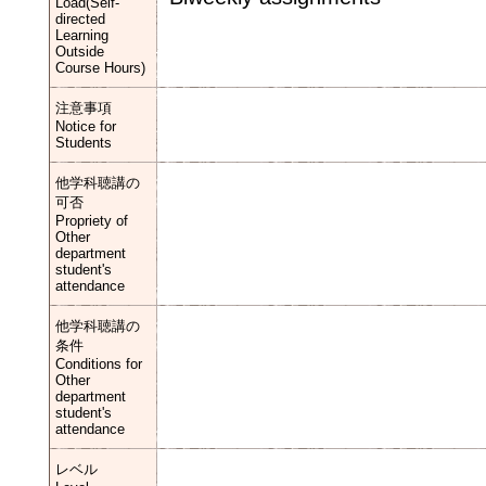
Load(Self-
directed
Learning
Outside
Course Hours)
注意事項
Notice for
Students
他学科聴講の
可否
Propriety of
Other
department
student's
attendance
他学科聴講の
条件
Conditions for
Other
department
student's
attendance
レベル