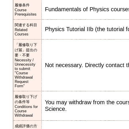
履修条件
Fundamentals of Physics courses
Course
Prerequisites
関連する科目
Physics Tutorial IIb (the tutorial 
Related
Courses
「履修取り下
げ届」提出の
要・不要
Necessity /
Not necessary. Directly contact t
Unnecessity
to submit
"Course
Withdrawal
Request
Form"
履修取り下げ
You may withdraw from the cours
の条件等
Conditions for
Science.
Course
Withdrawal
成績評価の方