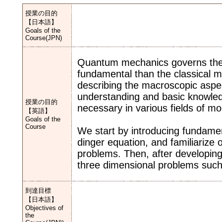
授業の目的
【日本語】
Goals of the
Course(JPN)
Quantum mechanics governs the 
fundamental than the classical m
describing the macroscopic aspec
understanding and basic knowled
授業の目的
necessary in various fields of m
【英語】
Goals of the
Course
We start by introducing fundame
dinger equation, and familiarize
problems. Then, after developin
three dimensional problems suc
到達目標
【日本語】
Objectives of
the