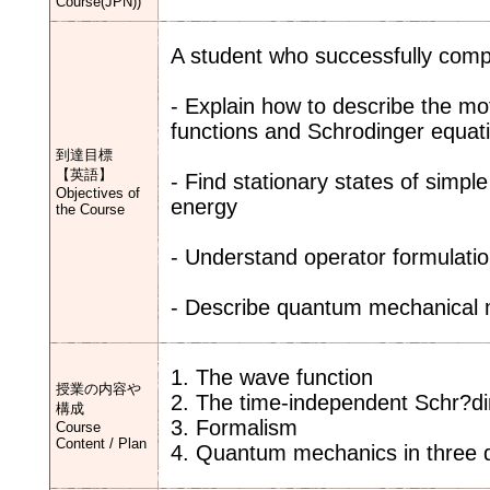
Course(JPN))
A student who successfully comple
- Explain how to describe the m
functions and Schrodinger equat
到達目標
【英語】
- Find stationary states of sim
Objectives of
energy
the Course
- Understand operator formulat
- Describe quantum mechanical m
1. The wave function
授業の内容や
2. The time-independent Schr?di
構成
3. Formalism
Course
Content / Plan
4. Quantum mechanics in three 