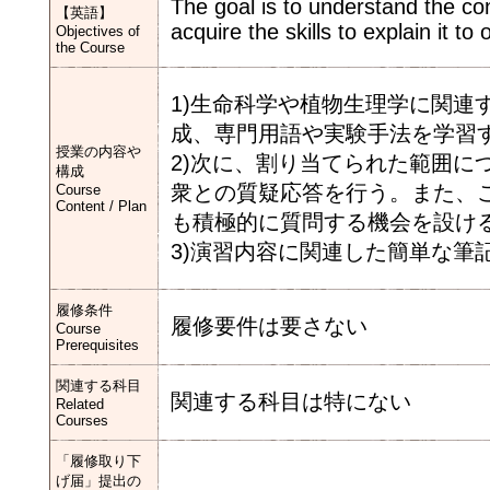
The goal is to understand the con
【英語】
acquire the skills to explain it to 
Objectives of
the Course
1)生命科学や植物生理学に関連
成、専門用語や実験手法を学習
授業の内容や
2)次に、割り当てられた範囲に
構成
衆との質疑応答を行う。また、
Course
Content / Plan
も積極的に質問する機会を設け
3)演習内容に関連した簡単な筆
履修条件
履修要件は要さない
Course
Prerequisites
関連する科目
関連する科目は特にない
Related
Courses
「履修取り下
げ届」提出の