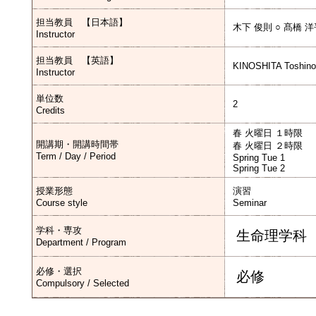
担当教員 【日本語】
木下 俊則 ○ 髙橋 
Instructor
担当教員 【英語】
KINOSHITA Toshino
Instructor
単位数
2
Credits
春 火曜日 １時限
開講期・開講時間帯
春 火曜日 ２時限
Term / Day / Period
Spring Tue 1
Spring Tue 2
授業形態
演習
Course style
Seminar
学科・専攻
生命理学科
Department / Program
必修・選択
必修
Compulsory / Selected