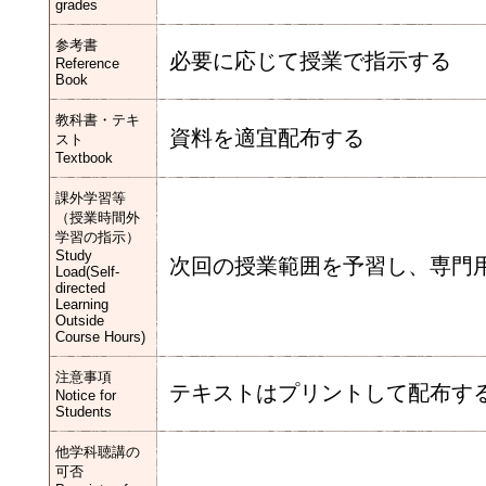
grades
参考書
必要に応じて授業で指示する
Reference
Book
教科書・テキ
資料を適宜配布する
スト
Textbook
課外学習等
（授業時間外
学習の指示）
Study
次回の授業範囲を予習し、専門
Load(Self-
directed
Learning
Outside
Course Hours)
注意事項
テキストはプリントして配布す
Notice for
Students
他学科聴講の
可否