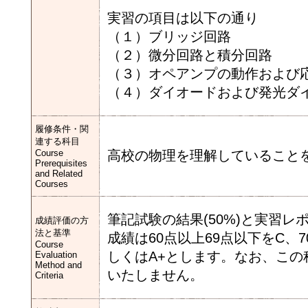
実習の項目は以下の通り
（１）ブリッジ回
（２）微分回路と積分
（３）オペアンプの動
（４）ダイオードおよび発光
履修条件・関
連する科目
Course
高校の物理を理解していること
Prerequisites
and Related
Courses
筆記試験の結果(50%)と実習レ
成績評価の方
法と基準
成績は60点以上69点以下をC、
Course
しくはA+とします。なお、こ
Evaluation
Method and
いたしません。
Criteria