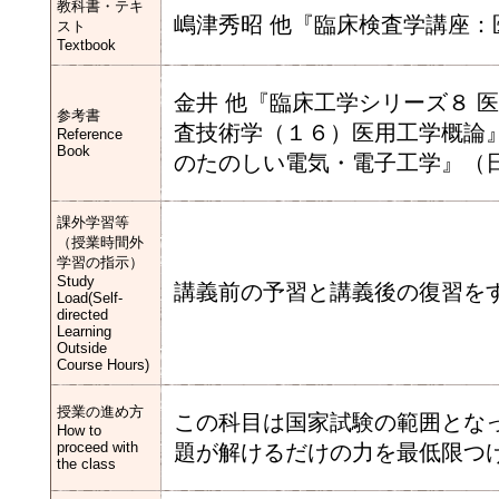
教科書・テキ
嶋津秀昭 他『臨床検査学講座
スト
Textbook
金井 他『臨床工学シリーズ８ 
参考書
査技術学（１６）医用工学概論』
Reference
Book
のたのしい電気・電子工学』（
課外学習等
（授業時間外
学習の指示）
Study
講義前の予習と講義後の復習を
Load(Self-
directed
Learning
Outside
Course Hours)
授業の進め方
この科目は国家試験の範囲とな
How to
proceed with
題が解けるだけの力を最低限つ
the class