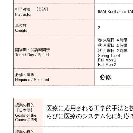
担当教員 【英語】
IMAI Kuniharu ○ 
Instructor
単位数
2
Credits
春 火曜日 ４時限
秋 月曜日 １時限
開講期・開講時間帯
秋 月曜日 ２時限
Term / Day / Period
Spring Tue 4
Fall Mon 1
Fall Mon 2
必修・選択
必修
Required / Selected
授業の目的
医療に応用される工学的手法と
【日本語】
らびに医療のシステム化に対応
Goals of the
Course(JPN)
授業の目的