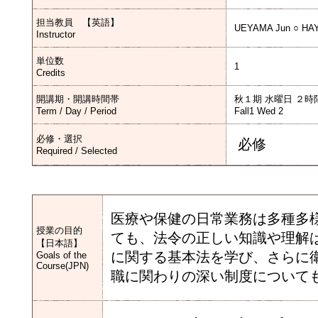
担当教員 【英語】
UEYAMA Jun ○ HAY
Instructor
単位数
1
Credits
開講期・開講時間帯
秋１期 水曜日 ２時
Term / Day / Period
Fall1 Wed 2
必修・選択
必修
Required / Selected
医療や保健の日常業務は多種多
授業の目的
ても、法令の正しい知識や理解
【日本語】
に関する基本法を学び、さらに
Goals of the
Course(JPN)
職に関わりの深い制度について