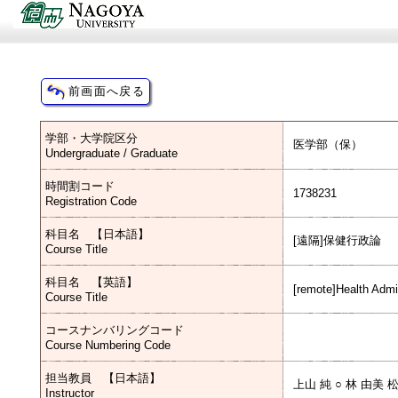
学部・大学院区分
医学部（保）
Undergraduate / Graduate
時間割コード
1738231
Registration Code
科目名 【日本語】
[遠隔]保健行政論
Course Title
科目名 【英語】
[remote]Health Admin
Course Title
コースナンバリングコード
Course Numbering Code
担当教員 【日本語】
上山 純 ○ 林 由美 
Instructor