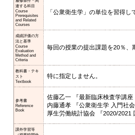
履修条件・関
連する科目
Course
「公衆衛生学」の単位を習得し
Prerequisites
and Related
Courses
成績評価の方
法と基準
Course
毎回の授業の提出課題を20％、
Evaluation
Method and
Criteria
教科書・テキ
特に指定しません。
スト
Textbook
佐藤乙一 『最新臨床検査学講座
参考書
内藤通孝 『公衆衛生学 入門社会
Reference
Book
厚生労働統計協会 『2020/20
課外学習等
（授業時間外