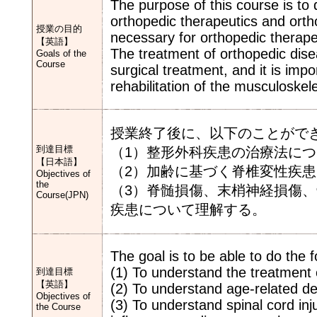
The purpose of this course is to
orthopedic therapeutics and orth
授業の目的
necessary for orthopedic therape
【英語】
The treatment of orthopedic dise
Goals of the
Course
surgical treatment, and it is imp
rehabilitation of the musculoskel
授業終了後に、以下のことがで
到達目標
（1）整形外科疾患の治療法に
【日本語】
（2）加齢に基づく脊椎変性疾
Objectives of
the
（3）脊髄損傷、末梢神経損傷
Course(JPN)
疾患について理解する。
The goal is to be able to do the f
(1) To understand the treatment 
到達目標
【英語】
(2) To understand age-related de
Objectives of
(3) To understand spinal cord inj
the Course