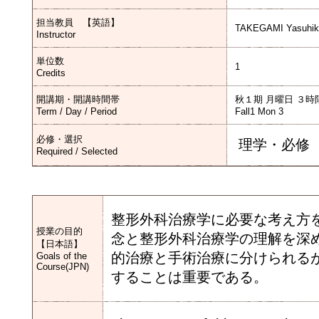
担当教員 【英語】
TAKEGAMI Yasuhik
Instructor
単位数
1
Credits
開講期・開講時間帯
秋１期 月曜日 ３時
Term / Day / Period
Fall1 Mon 3
必修・選択
理学・必修
Required / Selected
整形外科治療学に必要な考え方
授業の目的
念と整形外科治療学の理解を深
【日本語】
的治療と手術治療に分けられる
Goals of the
Course(JPN)
することは重要である。