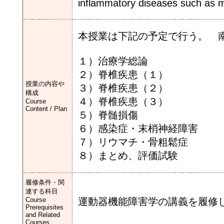
inflammatory diseases such as m
本授業は下記の予定で行う。 南
１）治療学総論
２）脊椎疾患（１）
授業の内容や
３）脊椎疾患（２）
構成
４）脊椎疾患（３）
Course
Content / Plan
５）脊髄損傷
６）感染症・末梢神経障害
７）リウマチ・骨粗鬆症
８）まとめ、評価試験
履修条件・関
連する科目
Course
運動器機能障害学の講義を履修
Prerequisites
and Related
Courses