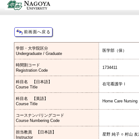
学部・大学院区分
医学部（保）
Undergraduate / Graduate
時間割コード
1734411
Registration Code
科目名 【日本語】
在宅看護学Ⅰ
Course Title
科目名 【英語】
Home Care Nursing 
Course Title
コースナンバリングコード
Course Numbering Code
担当教員 【日本語】
星野 純子 ○ 村山 
Instructor