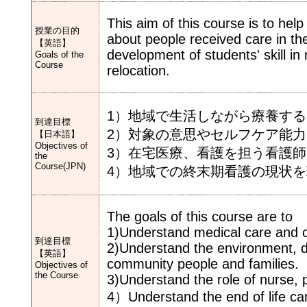
This aim of this course is to hel
授業の目的
about people received care in t
【英語】
development of students' skill in 
Goals of the
Course
relocation.
1）地域で生活しながら療養す
到達目標
2）対象の意思やセルフケア能
【日本語】
Objectives of
3）在宅医療、看護を担う看護
the
Course(JPN)
4）地域での終末期看護の現状
The goals of this course are to
1)Understand medical care and c
到達目標
2)Understand the environment, de
【英語】
community people and families.
Objectives of
the Course
3)Understand the role of nurse, 
4）Understand the end of life ca