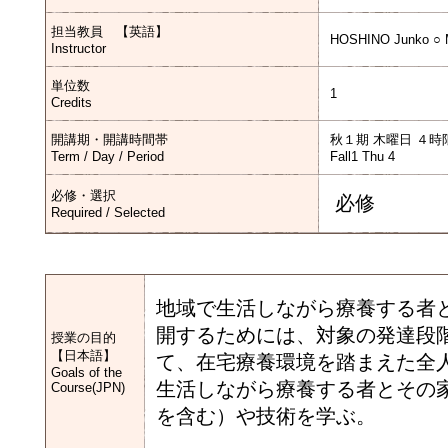
担当教員 【英語】
HOSHINO Junko ○ 
Instructor
単位数
1
Credits
開講期・開講時間帯
秋１期 木曜日 ４時
Term / Day / Period
Fall1 Thu 4
必修・選択
必修
Required / Selected
地域で生活しながら療養する者
開するためには、対象の発達段
授業の目的
【日本語】
て、在宅療養環境を踏まえた全
Goals of the
生活しながら療養する者とその
Course(JPN)
を含む）や技術を学ぶ。