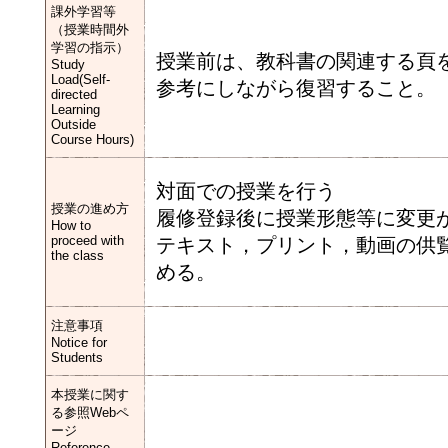
課外学習等
（授業時間外
学習の指示）
授業前は、教科書の関連する頁
Study
Load(Self-
参考にしながら復習すること。
directed
Learning
Outside
Course Hours)
対面での授業を行う
授業の進め方
履修登録後に授業形態等に変更が
How to
proceed with
テキスト，プリント，動画の供
the class
める。
注意事項
Notice for
Students
本授業に関す
る参照Webペ
ージ
Reference