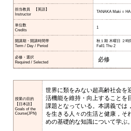
担当教員 【英語】
TANAKA Maki ○ HA
Instructor
単位数
1
Credits
開講期・開講時間帯
秋１期 木曜日 ２時
Term / Day / Period
Fall1 Thu 2
必修・選択
必修
Required / Selected
世界に類をみない超高齢社会を
活機能を維持・向上することを
授業の目的
【日本語】
課題となっている。本講義では
Goals of the
を生きる人々の生活と健康，そ
Course(JPN)
めの基礎的な知識について学ぶ