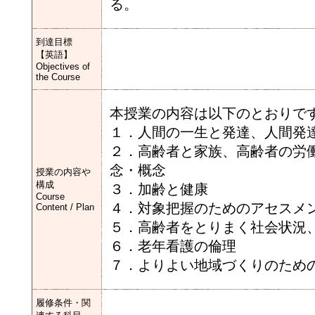
る。
到達目標
【英語】
Objectives of
the Course
本授業の内容は以下のとおりで
１．人間の一生と発達、人間発
２．高齢者と家族、高齢者の労
念・概念
授業の内容や
構成
３．加齢と健康
Course
４．対象把握のためのアセスメ
Content / Plan
５．高齢者をとりまく社会状況
６．老年看護の倫理
７．よりよい地域づくりのため
履修条件・関