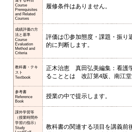
連する科目
Course
履修条件はありません。
Prerequisites
and Related
Courses
成績評価の方
法と基準
評価は①参加態度・課題・振り返
Course
的に判断します。
Evaluation
Method and
Criteria
教科書・テキ
正木治恵 真田弘美編集：看護学
スト
ることとは 改訂第4版、南江堂
Textbook
参考書
授業の中で提示します。
Reference
Book
課外学習等
（授業時間外
学習の指示）
教科書の関連する項目を講義前
Study