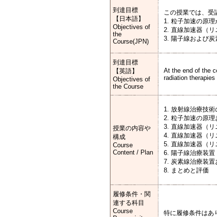
到達目標
この授業では、受
【日本語】
1. 粒子加速の原
Objectives of
2. 直線加速器（
the
3. 陽子線および
Course(JPN)
到達目標
At the end of the c
【英語】
radiation therapies
Objectives of
the Course
1. 放射線治療技
2. 粒子加速の原
3. 直線加速器（
授業の内容や
4. 直線加速器（
構成
5. 直線加速器（
Course
Content / Plan
6. 陽子線治療装置
7. 炭素線治療装
8. まとめと評価
履修条件・関
連する科目
Course
特に履修条件はあ