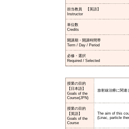
担当教員 【英語】
Instructor
単位数
Credits
開講期・開講時間帯
Term / Day / Period
必修・選択
Required / Selected
授業の目的
【日本語】
放射線治療に関連
Goals of the
Course(JPN)
授業の目的
The aim of this co
【英語】
(Linac, particle the
Goals of the
Course