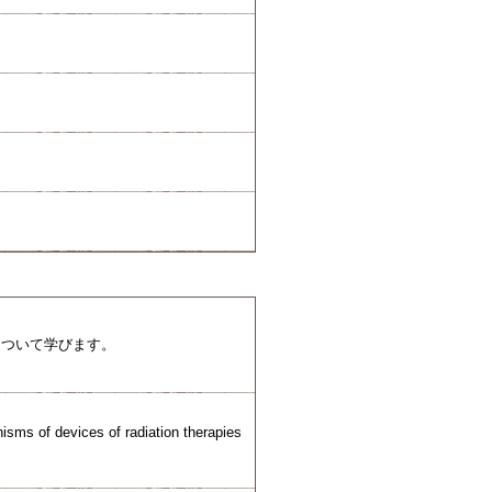
について学びます。
isms of devices of radiation therapies