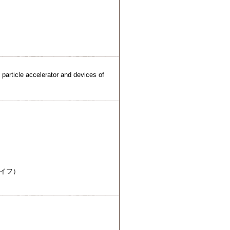
f particle accelerator and devices of
ナイフ）