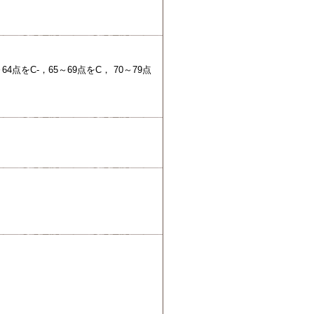
C-，65～69点をC， 70～79点