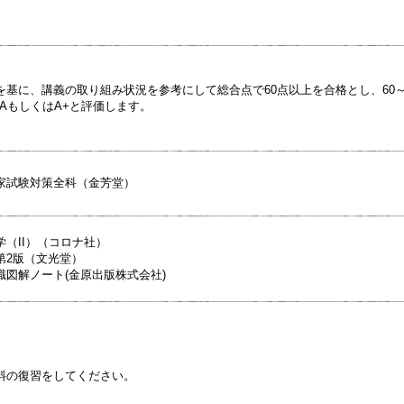
基に、講義の取り組み状況を参考にして総合点で60点以上を合格とし、60～64点を
点をAもしくはA+と評価します。
家試験対策全科（金芳堂）
（II）（コロナ社）
第2版（文光堂）
識図解ノート(金原出版株式会社)
料の復習をしてください。