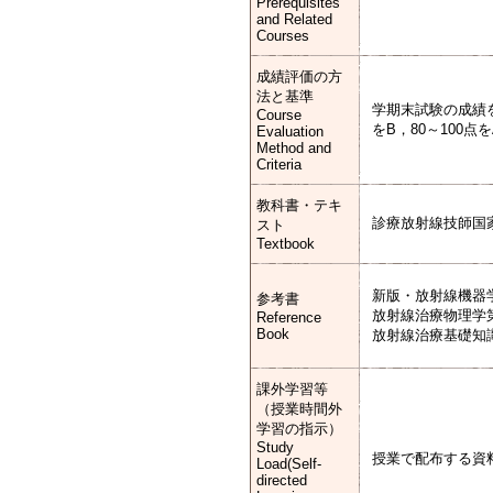
Prerequisites
and Related
Courses
成績評価の方
法と基準
学期末試験の成績を
Course
をB，80～100
Evaluation
Method and
Criteria
教科書・テキ
診療放射線技師国
スト
Textbook
新版・放射線機器学
参考書
放射線治療物理学
Reference
Book
放射線治療基礎知
課外学習等
（授業時間外
学習の指示）
Study
授業で配布する資
Load(Self-
directed