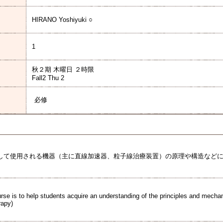
HIRANO Yoshiyuki ○
1
秋２期 木曜日 ２時限
Fall2 Thu 2
必修
して使用される機器（主に直線加速器、粒子線治療装置）の原理や構造など
urse is to help students acquire an understanding of the principles and mechan
rapy)