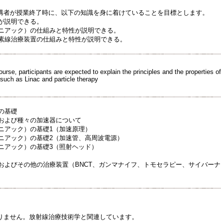
講者が授業終了時に、以下の知識を身に着けていることを目標とします。
理が説明できる。
リニアック）の仕組みと特性が説明できる。
炭素線治療装置の仕組みと特性が説明できる。
ourse, participants are expected to explain the principles and the properties o
 such as Linac and particle therapy
術の基礎
理および種々の加速器について
リニアック）の基礎1（加速原理）
リニアック）の基礎2（加速管、高周波電源）
リニアック）の基礎3（照射ヘッド）
置およびその他の治療装置（BNCT、ガンマナイフ、トモセラピー、サイバー
りません。放射線治療技術学と関連しています。