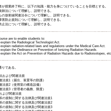
者が授業終了時に、以下の知識・能力を身につけていることを目標とする。
技師法について理解し、説明できる。
ちの放射線関連法令について理解し、説明できる。
障害防止規則について理解し、説明できる。
防止法について理解し、説明できる。
ourse are to enable students to:
explain the Radiological Technologist Act.
explain radiation-related laws and regulations under the Medical Care Act.
 explain the Oedinance on Prevention of Ionizing Radiation Hazards.
 explain the Act on Prevention of Radiation Hazards due to Radioisotopes, etc
通りである。
師法および関連法規
関連法規1（届出、装置等の防護）
関連法規2（使用室の構造設備）
関連法規3（管理者の義務、限度）
法および関連法規
素等の規制に関する法律及び関連法規1
素等の規制に関する法律及び関連法規2
素等の規制に関する法律及び関連法規3