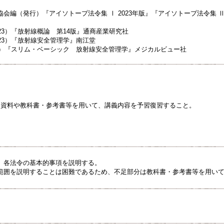
会編（発行）『アイソトープ法令集 Ⅰ 2023年版』『アイソトープ法令集 Ⅱ 
23）『放射線概論 第14版』通商産業研究社
23）『放射線安全管理学』南江堂
25）『スリム・ベーシック 放射線安全管理学』メジカルビュー社
れる資料や教科書・参考書等を用いて、講義内容を予習復習すること。
、各法令の基本的事項を説明する。
範囲を説明することは困難であるため、不足部分は教科書・参考書等を用い