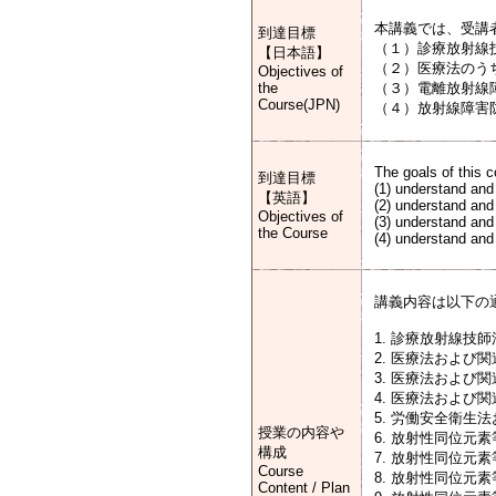
本講義では、受講
到達目標
（１）診療放射線
【日本語】
（２）医療法のう
Objectives of
the
（３）電離放射線
Course(JPN)
（４）放射線障害
The goals of this c
到達目標
(1) understand and 
【英語】
(2) understand and 
Objectives of
(3) understand and
the Course
(4) understand and
講義内容は以下の
1. 診療放射線技
2. 医療法および
3. 医療法および
4. 医療法および
5. 労働安全衛生
授業の内容や
6. 放射性同位元
構成
7. 放射性同位元
Course
8. 放射性同位元
Content / Plan