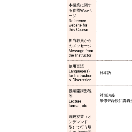
本授業に関す
る参照Webペ
ージ
Reference
website for
this Course
担当教員から
のメッセージ
Message from
the Instructor
使用言語
Language(s)
日本語
for Instruction
& Discussion
授業開講形態
対面講義
等
履修登録後に講義
Lecture
format, etc.
遠隔授業（オ
ンデマンド
型）で行う場