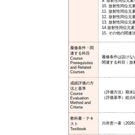
9. 放射性同位元
10. 放射性同位
11. 放射性同位
12. 放射性同位
13. 放射性同位
14.放射性同位元
15. その他の関連
履修条件・関
連する科目
履修条件は設けな
Course
関連する科目：放
Prerequisites
and Related
Courses
成績評価の方
法と基準
（評価方法）期末試
Course
（評価基準）総点
Evaluation
Method and
Criteria
教科書・テキ
川井恵一著（202
スト
Textbook