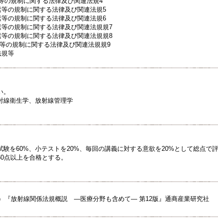
素等の規制に関する法律及び関連法規4
元素等の規制に関する法律及び関連法規5
元素等の規制に関する法律及び関連法規6
元素等の規制に関する法律及び関連法規規7
元素等の規制に関する法律及び関連法規規8
素等の規制に関する法律及び関連法規規9
法規等
い。
射線衛生学、放射線管理学
験を60%、小テストを20%、毎回の講義に対する意欲を20%として総点で
60点以上を合格とする。
6）『放射線関係法規概説 ―医療分野も含めて― 第12版』通商産業研究社