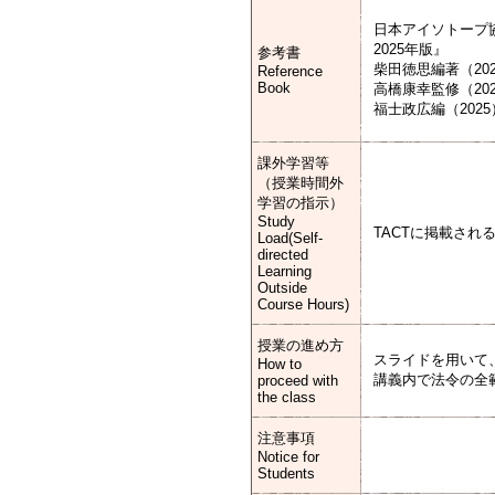
日本アイソトープ協
2025年版』
参考書
柴田徳思編著（20
Reference
Book
高橋康幸監修（20
福士政広編（20
課外学習等
（授業時間外
学習の指示）
Study
TACTに掲載さ
Load(Self-
directed
Learning
Outside
Course Hours)
授業の進め方
スライドを用いて
How to
講義内で法令の全
proceed with
the class
注意事項
Notice for
Students