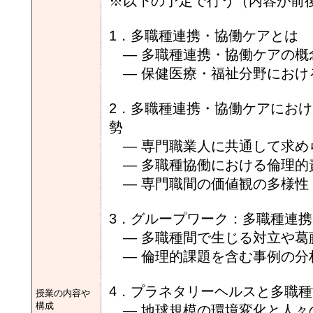
※以下の予定で行う（内容が前
1．多職種連携・協働ケアとは
― 多職種連携・協働ケアの概
― 保健医療・福祉分野におけ
2．多職種連携・協働ケアにお
勢
― 専門職業人に共通して求め
― 多職種協働における倫理的
― 専門職間の価値観の多様性
3．グループワーク：多職種連
― 多職種間で生じる対立や葛
― 倫理的課題を含む事例の分
4．プラネタリーヘルスと多職
授業の内容や
構成
― 地球規模の環境変化と人々