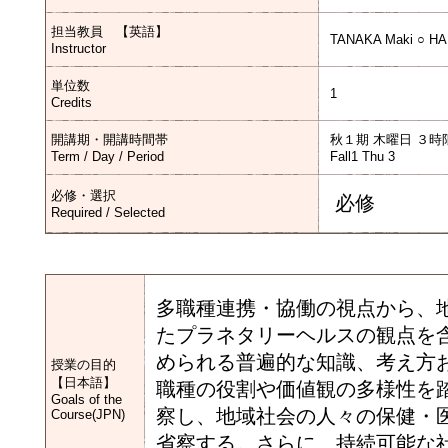
担当教員 【英語】
TANAKA Maki ○ HA
Instructor
単位数
1
Credits
開講期・開講時間帯
秋１期 木曜日 ３時
Term / Day / Period
Fall1 Thu 3
必修・選択
必修
Required / Selected
多職種連携・協働の視点から、
たプラネタリーヘルスの観点を
められる普遍的な知識、考え方
授業の目的
【日本語】
職種の役割や価値観の多様性を
Goals of the
察し、地域社会の人々の保健・
Course(JPN)
省察する。さらに、持続可能な