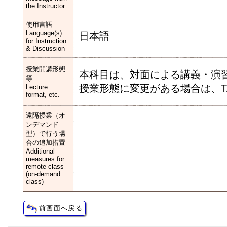
the Instructor
使用言語
Language(s)
日本語
for Instruction
& Discussion
授業開講形態
本科目は、対面による講義・演
等
授業形態に変更がある場合は、T
Lecture
format, etc.
遠隔授業（オ
ンデマンド
型）で行う場
合の追加措置
Additional
measures for
remote class
(on-demand
class)