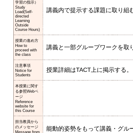
学習の指示）
Study
講義内で提示する課題に取り組
Load(Self-
directed
Learning
Outside
Course Hours)
授業の進め方
How to
講義と一部グループワークを取
proceed with
the class
注意事項
授業詳細はTACT上に掲示する。
Notice for
Students
本授業に関す
る参照Webペ
ージ
Reference
website for
this Course
担当教員から
のメッセージ
能動的姿勢をもって講義・グル
Message from