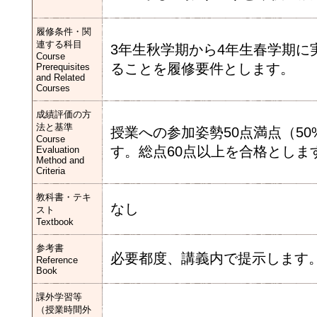
履修条件・関
連する科目
3年生秋学期から4年生春学期
Course
ることを履修要件とします。
Prerequisites
and Related
Courses
成績評価の方
法と基準
授業への参加姿勢50点満点（50
Course
す。総点60点以上を合格としま
Evaluation
Method and
Criteria
教科書・テキ
なし
スト
Textbook
参考書
必要都度、講義内で提示します
Reference
Book
課外学習等
（授業時間外