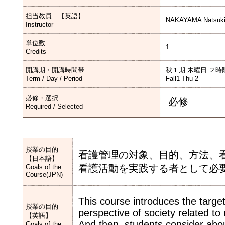
担当教員 【英語】
NAKAYAMA Natsuki
Instructor
単位数
1
Credits
開講期・開講時間帯
秋１期 木曜日 ２時
Term / Day / Period
Fall1 Thu 2
必修・選択
必修
Required / Selected
授業の目的
看護管理の対象、目的、方法、
【日本語】
看護活動を実践する者として必
Goals of the
Course(JPN)
This course introduces the targ
授業の目的
perspective of society related to
【英語】
And then, students consider abou
Goals of the