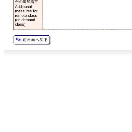
合の追加措置
Additional
measures for
remote class
(on-demand
class)