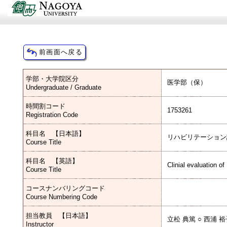
学部・大学院区分
医学部（保）
Undergraduate / Graduate
時間割コード
1753261
Registration Code
科目名 【日本語】
リハビリテーション
Course Title
科目名 【英語】
Clinial evaluation of
Course Title
コースナンバリングコード
Course Numbering Code
担当教員 【日本語】
立松 典篤 ○ 西浦 
Instructor