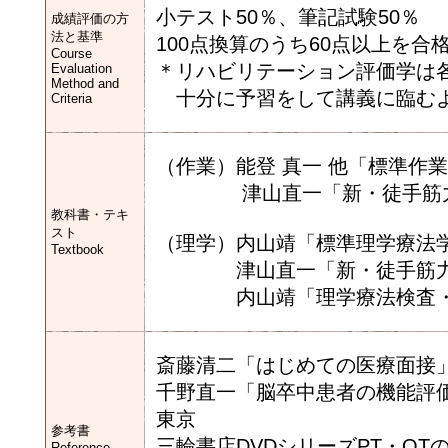
小テスト50％、筆記試験50％
成績評価の方
法と基準
100点換算のうち60点以上を合
Course
＊リハビリテーション評価学は
Evaluation
Method and
十分に予習をして講義に臨む
Criteria
（作業）能登 真一 他「標準作
津山直一「新・徒手筋力検
教科書・テキ
スト
（理学）内山靖「標準理学療法学
Textbook
津山直一「新・徒手筋力検査
内山靖「理学療法検査・測
斎藤清二「はじめての医療面接
千野直一「脳卒中患者の機能評価‐
東京
参考書
三輪書店DVDシリーズPT・O
Reference