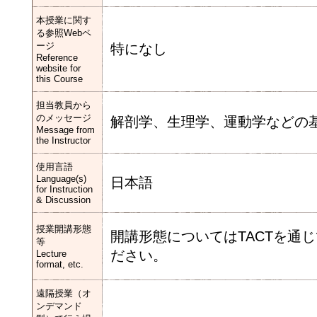
本授業に関す
る参照Webペ
ージ
特になし
Reference
website for
this Course
担当教員から
のメッセージ
解剖学、生理学、運動学などの
Message from
the Instructor
使用言語
Language(s)
日本語
for Instruction
& Discussion
授業開講形態
開講形態についてはTACTを通
等
ださい。
Lecture
format, etc.
遠隔授業（オ
ンデマンド