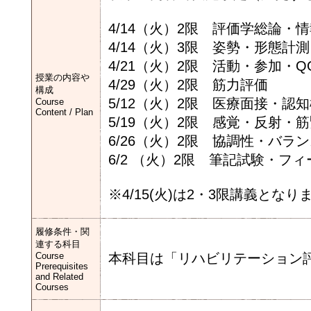
4/14（火）2限 評価学総論
4/14（火）3限 姿勢・形態計
4/21（火）2限 活動・参加・Q
授業の内容や
4/29（火）2限 筋力評価
構成
5/12（火）2限 医療面接・認
Course
Content / Plan
5/19（火）2限 感覚・反射・
6/26（火）2限 協調性・バラ
6/2 （火）2限 筆記試験・フ
※4/15(火)は2・3限講義とな
履修条件・関
連する科目
Course
本科目は「リハビリテーション
Prerequisites
and Related
Courses