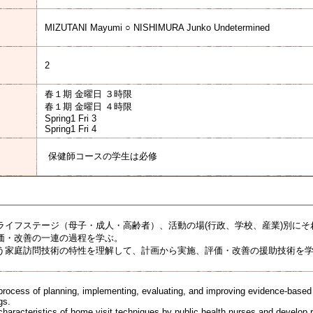
MIZUTANI Mayumi ○ NISHIMURA Junko Undetermined
2
春１期 金曜日 ３時限
春１期 金曜日 ４時限
Spring1 Fri 3
Spring1 Fri 4
保健師コースの学生は必修
ライフステージ（母子・成人・高齢者）、活動の場(行政、学校、産業)別に
価・改善の一連の過程を学ぶ。
う家庭訪問技術の特性を理解して、計画から実施、評価・改善の援助技術を
process of planning, implementing, evaluating, and improving evidence-based 
gs.
haracteristics of home visit techniques by public health nurses and develop re