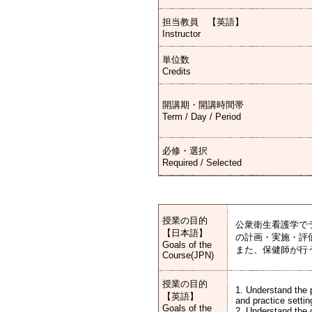
担当教員 【英語】
Instructor
単位数
Credits
開講期・開講時間帯
Term / Day / Period
必修・選択
Required / Selected
授業の目的
公衆衛生看護学で
【日本語】
の計画・実施・評
Goals of the
また、保健師が行
Course(JPN)
授業の目的
1. Understand the 
【英語】
and practice settin
Goals of the
2. Understand the c