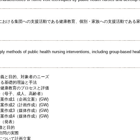
における集団への支援活動である健康教育、個別・家族への支援活動である
。
ly methods of public health nursing interventions, including group-based heal
意義と目的、対象者のニーズ
する基礎的理論と手法
と健康教育のプロセスと評価
法（母子、成人、高齢者）
案作成1（企画立案）(GW)
案作成2（計画作成）(GW)
案作成3（媒体作成）(GW)
案作成4（媒体作成）(GW)
際（発表）
徴と目的
訪問の実際
例について計画立案