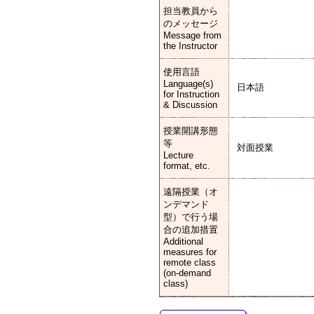
担当教員から
のメッセージ
Message from
the Instructor
使用言語
Language(s)
日本語
for Instruction
& Discussion
授業開講形態
等
対面授業
Lecture
format, etc.
遠隔授業（オ
ンデマンド
型）で行う場
合の追加措置
Additional
measures for
remote class
(on-demand
class)