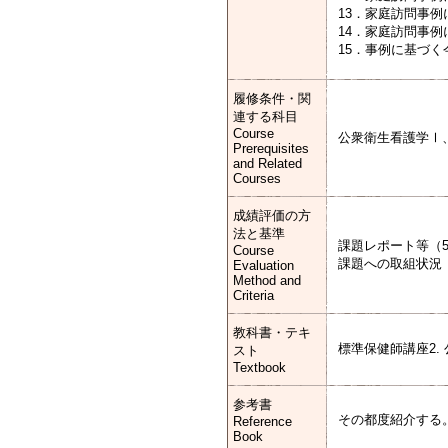
13．家庭訪問事例
14．家庭訪問事例
15．事例に基づ
履修条件・関
連する科目
Course
公衆衛生看護学Ⅰ
Prerequisites
and Related
Courses
成績評価の方
法と基準
課題レポート等（5
Course
課題への取組状況
Evaluation
Method and
Criteria
教科書・テキ
標準保健師講座2. 
スト
Textbook
参考書
その都度紹介する
Reference
Book