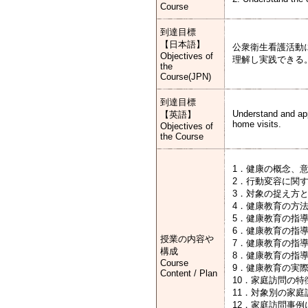
Course
到達目標
【日本語】
公衆衛生看護活動
Objectives of
理解し実践できる
the
Course(JPN)
到達目標
Understand and app
【英語】
home visits.
Objectives of
the Course
1．健康の概念、
2．行動変容に関
3．対象の捉え方
4．健康教育の方
5．健康教育の指導
6．健康教育の指導
授業の内容や
7．健康教育の指導
構成
8．健康教育の指導
Course
9．健康教育の実
Content / Plan
10．家庭訪問の特
11．対象別の家庭
12．家庭訪問事