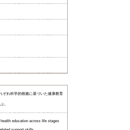
それぞれ科学的根拠に基づいた健康教育
学ぶ。
health education across life stages
lated support skills.