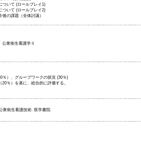
について (ロールプレイ1)
について (ロールプレイ2)
く今後の課題（全体討議）
、公衆衛生看護学Ⅱ
0％）、グループワークの状況 (30％)
（20％）を基に、総合的に評価する。
公衆衛生看護技術. 医学書院.
。