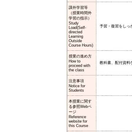
課外学習等
（授業時間外
学習の指示）
Study
予習・復習をしっ
Load(Self-
directed
Learning
Outside
Course Hours)
授業の進め方
How to
教科書、配付資料
proceed with
the class
注意事項
Notice for
Students
本授業に関す
る参照Webペ
ージ
Reference
website for
this Course