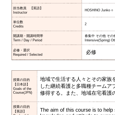
担当教員 【英語】
HOSHINO Junko ○
Instructor
単位数
2
Credits
開講期・開講時間帯
春集中 その他 その
Term / Day / Period
Intensive(Spring) Ot
必修・選択
必修
Required / Selected
地域で生活する人々とその家族
授業の目的
【日本語】
した継続看護と多職種チームア
Goals of the
修得する。また、地域在宅看護
Course(JPN)
授業の目的
The aim of this course is to help
【英語】