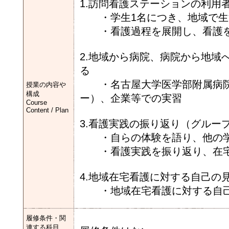
1.訪問看護ステーションの利用
・学生1名につき、地域で生活
・看護過程を展開し、看護を
2.地域から病院、病院から地域
る
・名古屋大学医学部附属病院
授業の内容や
構成
ー）、企業等での実習
Course
Content / Plan
3.看護実践の振り返り（グルー
・自らの体験を語り、他の学
・看護実践を振り返り、在宅
4.地域在宅看護に対する自己の
・地域在宅看護に対する自己
履修条件・関
連する科目