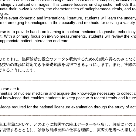
indings visualized on images. This course focuses on diagnostic methods that
uate their in-vivo kinetics, the characteristics of radiopharmaceuticals, and
ogies.
 relevant domestic and international literature, students will learn the underlyi
 of emerging technologies in the specialty and methods for solving a variety 
rse is to provide hands-on learning in nuclear medicine diagnostic technology t
nt. With a primary focus on in-vivo measurements, students will review the k
 appropriate patient interaction and care.
ぶとともに、臨床診断に役立つデータを収集するための知識を得るのみでな
る技術の進歩に対応できる基礎知識を習得できるようにします。また、実際
できるようにします。
ourse are to:
mentals of nuclear medicine and acquire the knowledge necessary to collect cli
al knowledge that enables students to keep pace with recent trends and futur
ledge required for the national licensure examination through the study of act
臨床現場において、どのように核医学の臨床データーを収集し、診断にどの
を復習するとともに、診療放射線技師の仕事を理解し、実際の患者への接し