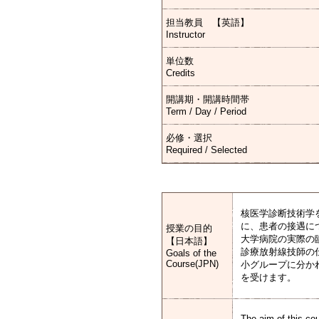
担当教員 【英語】
Instructor
単位数
Credits
開講期・開講時間帯
Term / Day / Period
必修・選択
Required / Selected
核医学診断技術学
に、患者の接遇に
授業の目的
大学病院の実際の
【日本語】
診療放射線技師の
Goals of the
Course(JPN)
小グループに分か
を受けます。
The aim of this co