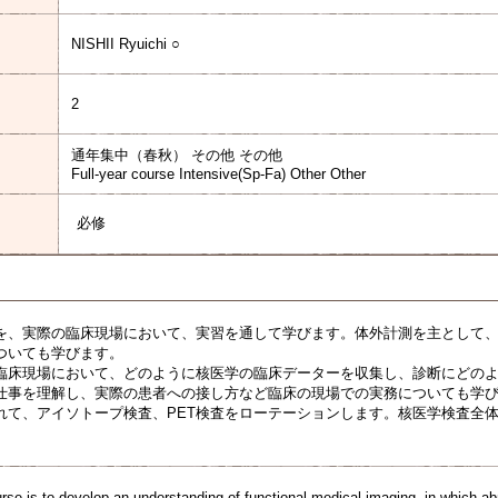
NISHII Ryuichi ○
2
通年集中（春秋） その他 その他
Full-year course Intensive(Sp-Fa) Other Other
必修
を、実際の臨床現場において、実習を通して学びます。体外計測を主として
ついても学びます。
臨床現場において、どのように核医学の臨床データーを収集し、診断にどの
仕事を理解し、実際の患者への接し方など臨床の現場での実務についても学
れて、アイソトープ検査、PET検査をローテーションします。核医学検査全
urse is to develop an understanding of functional medical imaging, in which 