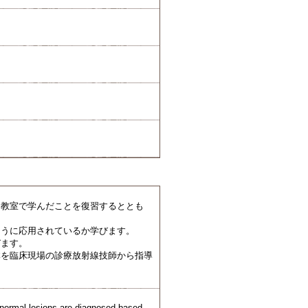
、教室で学んだことを復習するととも
ように応用されているか学びます。
びます。
体を臨床現場の診療放射線技師から指導
abnormal lesions are diagnosed based