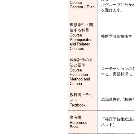
Course
小グループに分か
Content / Plan
を受けます。
履修条件・関
連する科目
Course
核医学診断技術学
Prerequisites
and Related
Courses
成績評価の方
法と基準
ローテーションの
Course
する。実習状況に
Evaluation
Method and
Criteria
教科書・テキ
馬場眞吾他『核医学
スト
Textbook
参考書
『核医学技術総論
Reference
ネット）
Book