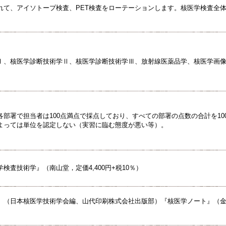
れて、アイソトープ検査、PET検査をローテーションします。核医学検査全
Ⅰ、核医学診断技術学Ⅱ、核医学診断技術学Ⅲ、放射線医薬品学、核医学画
各部署で担当者は100点満点で採点しており、すべての部署の点数の合計を10
よっては単位を認定しない（実習に臨む態度が悪い等）。
検査技術学』（南山堂，定価4,400円+税10％）
』（日本核医学技術学会編、山代印刷株式会社出版部）『核医学ノート』（金