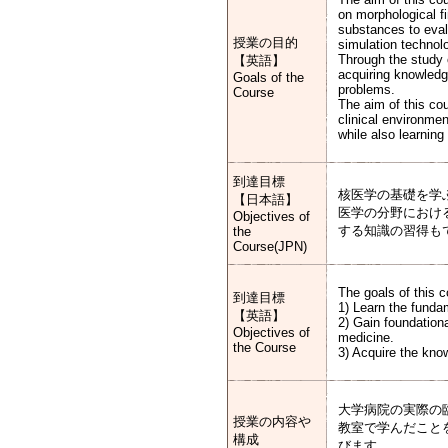
on morphological f
substances to eval
授業の目的
simulation technol
Through the study of
【英語】
acquiring knowledge
Goals of the
problems.
Course
The aim of this cou
clinical environme
while also learning
到達目標
核医学の基礎を学
【日本語】
医学の分野におけ
Objectives of
する知識の習得も
the
Course(JPN)
The goals of this c
到達目標
1) Learn the funda
【英語】
2) Gain foundation
Objectives of
medicine.
the Course
3) Acquire the know
大学病院の実際の
授業の内容や
教室で学んだこと
構成
びます。