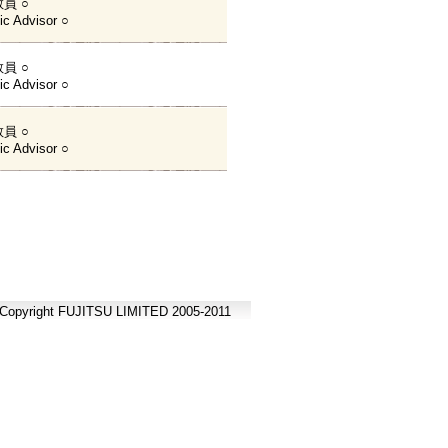
員 ○
c Advisor ○
員 ○
c Advisor ○
員 ○
c Advisor ○
Copyright FUJITSU LIMITED 2005-2011