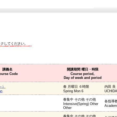
ックしてください。
講義名
開講期間 曜日・時限
ourse Code
Course period,
Day of week and period
～）
春 月曜日 ６時限
内田 良 
on
Spring Mon 6
UCHIDA
春集中 その他 その他
各指導教
Intensive(Spring) Other
Academi
Other
春集中 その他 その他