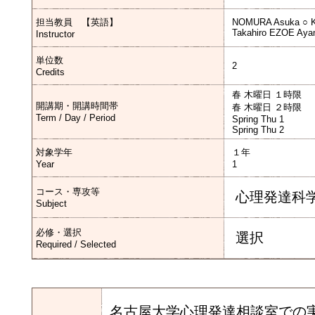
担当教員 【英語】
NOMURA Asuka ○ 
Takahiro EZOE Ay
Instructor
単位数
2
Credits
春 木曜日 １時限
開講期・開講時間帯
春 木曜日 ２時限
Term / Day / Period
Spring Thu 1
Spring Thu 2
対象学年
１年
Year
1
コース・専攻等
心理発達科
Subject
必修・選択
選択
Required / Selected
名古屋大学心理発達相談室での