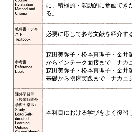
Course
に、積極的・能動的に参画でき
Evaluation
Method and
る。
Criteria
教科書・テキ
必要に応じて参考文献を紹介す
スト
Textbook
森田美弥子・松本真理子・金井
からインテーク面接まで ナカ
参考書
Reference
森田美弥子・松本真理子・金井
Book
基礎から臨床実践まで ナカニ
課外学習等
（授業時間外
学習の指示）
Study
本科目における学びをよく復習
Load(Self-
directed
Learning
Outside
Course Hours)