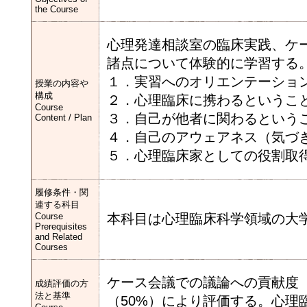
the Course
心理発達相談室の臨床実践、ケ
諸点について体験的に学習する
１．実習へのオリエンテーショ
授業の内容や
構成
２．心理臨床に携わるというこ
Course
３．自己が他者に関わるという
Content / Plan
４．自己のアウェアネス（気づ
５．心理臨床家としての役割取
履修条件・関
連する科目
Course
本科目は心理臨床科学領域の大
Prerequisites
and Related
Courses
ケース会議での議論への貢献度（
成績評価の方
法と基準
（50%）により評価する。心