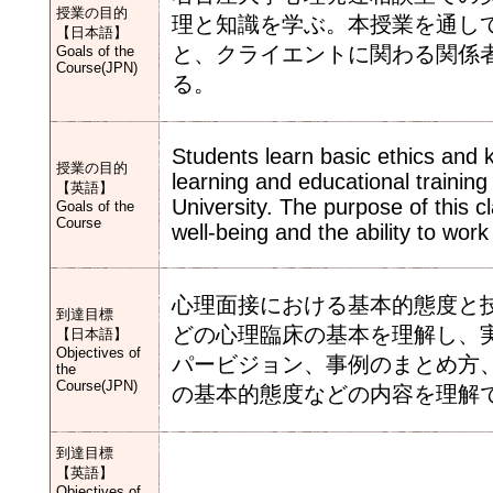
授業の目的
理と知識を学ぶ。本授業を通し
【日本語】
と、クライエントに関わる関係
Goals of the
Course(JPN)
る。
Students learn basic ethics and k
授業の目的
learning and educational trainin
【英語】
University. The purpose of this cla
Goals of the
Course
well-being and the ability to work 
心理面接における基本的態度と
到達目標
どの心理臨床の基本を理解し、
【日本語】
Objectives of
パービジョン、事例のまとめ方
the
Course(JPN)
の基本的態度などの内容を理解
到達目標
【英語】
Objectives of