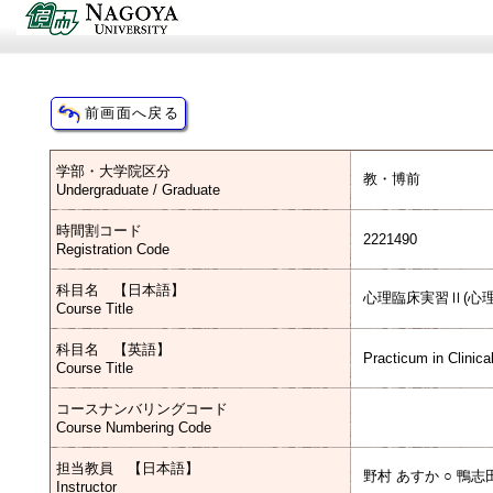
学部・大学院区分
教・博前
Undergraduate / Graduate
時間割コード
2221490
Registration Code
科目名 【日本語】
心理臨床実習Ⅱ(心
Course Title
科目名 【英語】
Practicum in Clinica
Course Title
コースナンバリングコード
Course Numbering Code
担当教員 【日本語】
野村 あすか ○ 鴨志
Instructor