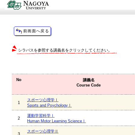
シラバスを参照する講義名をクリックしてください。
No
講義名
Course Code
スポーツ心理学Ⅰ
1
Sports and PsychologyⅠ
運動学習科学Ⅰ
2
Human Motor Learning ScienceⅠ
スポーツ心理学Ⅱ
3