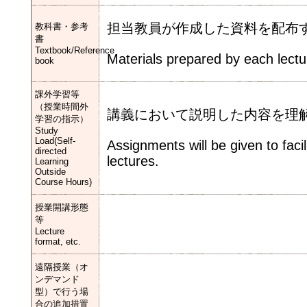
担当教員が作成した資料を配布
教科書・参考
書
Textbook/Reference
Materials prepared by each lecture
book
課外学習等
（授業時間外
講義において説明した内容を理
学習の指示）
Study
Load(Self-
Assignments will be given to faci
directed
lectures.
Learning
Outside
Course Hours)
授業開講形態
等
Lecture
format, etc.
遠隔授業（オ
ンデマンド
型）で行う場
合の追加措置