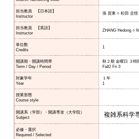
担当教員 【日本語】
張 賀東 ○ 松田 圭悟
Instructor
担当教員 【英語】
ZHANG Hedong ○ M
Instructor
単位数
1
Credits
開講期・開講時間帯
秋２期 金曜日 ３時
Term / Day / Period
Fall2 Fri 3
対象学年
１年
Year
1
授業形態
Course style
開講系（学部）・開講専攻（大学院）
複雑系科学
Subject
必修・選択
Required / Selected