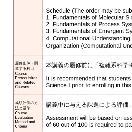
Schedule (The order may be sub
1. Fundamentals of Molecular S
2. Fundamentals of Process Sy
3. Fundamentals of Emergent S
4. Computational Understanding
Organization (Computational Und
履修条件・関
本講義の履修前に「複雑系科学
連する科目
Course
It is recommended that student
Prerequisites
and Related
Science I prior to enrolling in thi
Courses
成績評価の方
講義中に与える課題による評価。
法と基準
Course
Assessment will be based on ass
Evaluation
Method and
of 60 out of 100 is required to p
Criteria