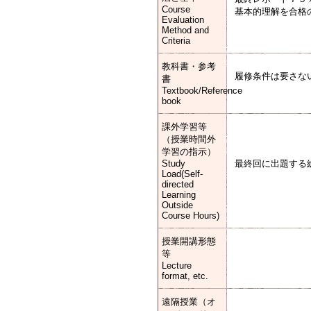
Course
基本的理解を合格
Evaluation
Method and
Criteria
教科書・参考
履修条件は要さな
書
Textbook/Reference
book
課外学習等
（授業時間外
学習の指示）
Study
最終回に出題する
Load(Self-
directed
Learning
Outside
Course Hours)
授業開講形態
等
Lecture
format, etc.
遠隔授業（オ