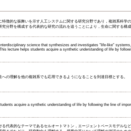
に特徴的な振舞いを示す人工システムに関する研究分野であり，複雑系科学
研究分野を構成する代表的な研究の流れを追うことにより，生命に関する構
an interdisciplinary science that synthesizes and investigates "life-like" system
is lecture helps students acquire a synthetic understanding of life by followin
性への理解を他の複雑系でも応用できるようになることを到達目標とする。
udents acquire a synthetic understanding of life by following the line of importa
ける代表的なテーマであるセルオートマトン，エージェントベースモデルな