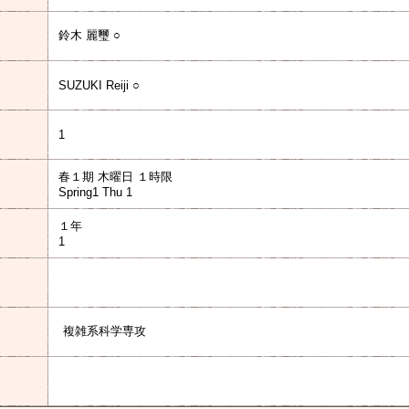
鈴木 麗璽 ○
SUZUKI Reiji ○
1
春１期 木曜日 １時限
Spring1 Thu 1
１年
1
）
複雑系科学専攻