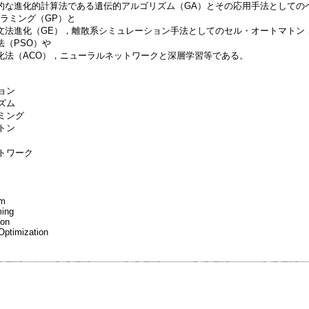
的な進化的計算法である遺伝的アルゴリズム（GA）とその応用手法としての
ラミング（GP）と
文法進化（GE），離散系シミュレーション手法としてのセル・オートマトン
法（PSO）や
化法（ACO），ニューラルネットワークと深層学習等である。
ョン
ズム
ラミング
トン
ットワーク
hm
ming
ton
Optimization