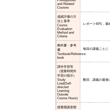
Prerequisites
and Related
Courses
成績評価の方
法と基準
レポート60%，最
Course
Evaluation
Method and
Criteria
教科書・参考
毎回の講義ごとに
書
Textbook/Reference
book
課外学習等
（授業時間外
学習の指示）
Study
数回，講義の最後
Load(Self-
directed
Learning
Outside
Course Hours)
授業開講形態