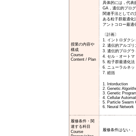
具体的には，代表
GA，遺伝的プログ
関連手法としての
ある粒子群最適化
アントコロー最適
〔計画〕
1. イントロダクシ
授業の内容や
2. 遺伝的アルゴリ
構成
3. 遺伝的プログ
Course
4. セル・オートマ
Content / Plan
5. 粒子群最適化法
6. ニューラルネ
7. 総括
1. Intorduction
2. Genetic Algorit
3. Genetic Progra
4. Cellular Automa
5. Particle Swarm 
6. Neural Network
履修条件・関
連する科目
履修条件はない，
Course